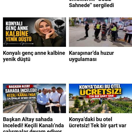
Sahnede’’ sergiledi
Konyalı genç anne kalbine
Karapınar’da huzur
yenik düştü
uygulaması
Başkan Altay sahada
Konya’daki bu otel
inceledi! Keçili Kanalı’nda
ücretsiz! Tek bir şart var
çalışmalar devam ediyor