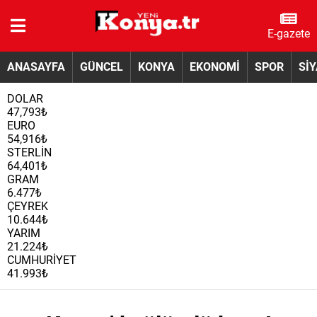
E-gazete
ANASAYFA
GÜNCEL
KONYA
EKONOMİ
SPOR
Sİ
DOLAR
47,793₺
EURO
54,916₺
STERLİN
64,401₺
GRAM
6.477₺
ÇEYREK
10.644₺
YARIM
21.224₺
CUMHURİYET
41.993₺