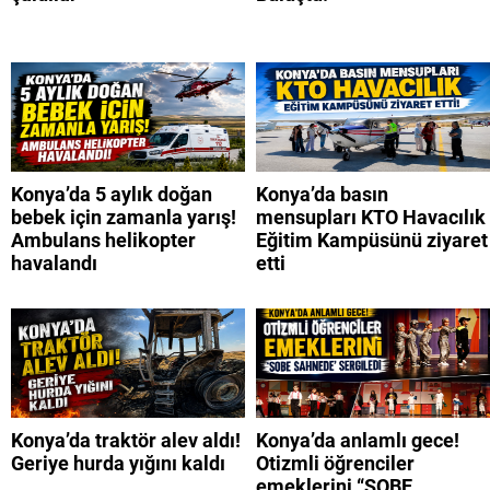
Konya’da 5 aylık doğan
Konya’da basın
bebek için zamanla yarış!
mensupları KTO Havacılık
Ambulans helikopter
Eğitim Kampüsünü ziyaret
havalandı
etti
Konya’da traktör alev aldı!
Konya’da anlamlı gece!
Geriye hurda yığını kaldı
Otizmli öğrenciler
emeklerini “SOBE