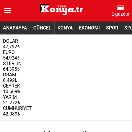
E-gazete
ANASAYFA
GÜNCEL
KONYA
EKONOMİ
SPOR
Sİ
DOLAR
47,792₺
EURO
54,924₺
STERLİN
64,395₺
GRAM
6.492₺
ÇEYREK
10.669₺
YARIM
21.272₺
CUMHURİYET
42.089₺