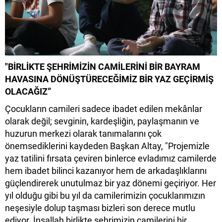
"BİRLİKTE ŞEHRİMİZİN CAMİLERİNİ BİR BAYRAM
HAVASINA DÖNÜŞTÜRECEĞİMİZ BİR YAZ GEÇİRMİŞ
OLACAĞIZ”
Çocukların camileri sadece ibadet edilen mekânlar
olarak değil; sevginin, kardeşliğin, paylaşmanın ve
huzurun merkezi olarak tanımalarını çok
önemsediklerini kaydeden Başkan Altay, "Projemizle
yaz tatilini fırsata çeviren binlerce evladımız camilerde
hem ibadet bilinci kazanıyor hem de arkadaşlıklarını
güçlendirerek unutulmaz bir yaz dönemi geçiriyor. Her
yıl olduğu gibi bu yıl da camilerimizin çocuklarımızın
neşesiyle dolup taşması bizleri son derece mutlu
ediyor. İnşallah birlikte şehrimizin camilerini bir