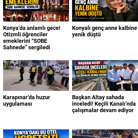
Konya’da anlamlı gece!
Konyalı genç anne kalbine
Otizmli öğrenciler
yenik düştü
emeklerini “SOBE
Sahnede’’ sergiledi
Karapınar’da huzur
Başkan Altay sahada
uygulaması
inceledi! Keçili Kanalı’nda
çalışmalar devam ediyor