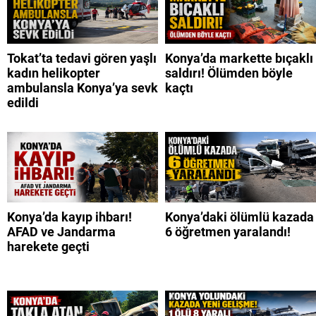
Tokat’ta tedavi gören yaşlı
Konya’da markette bıçaklı
kadın helikopter
saldırı! Ölümden böyle
ambulansla Konya’ya sevk
kaçtı
edildi
Konya’da kayıp ihbarı!
Konya’daki ölümlü kazada
AFAD ve Jandarma
6 öğretmen yaralandı!
harekete geçti