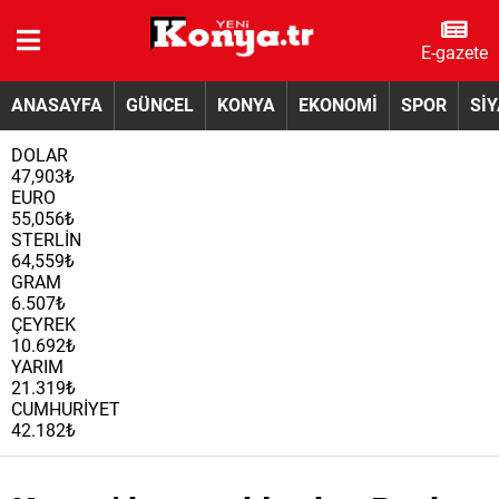
E-gazete
ANASAYFA
GÜNCEL
KONYA
EKONOMİ
SPOR
Sİ
DOLAR
47,903₺
EURO
55,056₺
STERLİN
64,559₺
GRAM
6.507₺
ÇEYREK
10.692₺
YARIM
21.319₺
CUMHURİYET
42.182₺