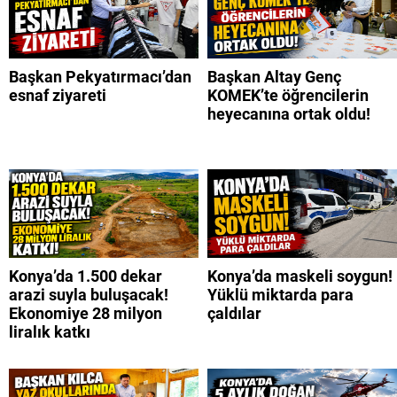
Başkan Pekyatırmacı’dan
Başkan Altay Genç
esnaf ziyareti
KOMEK’te öğrencilerin
heyecanına ortak oldu!
Konya’da 1.500 dekar
Konya’da maskeli soygun!
arazi suyla buluşacak!
Yüklü miktarda para
Ekonomiye 28 milyon
çaldılar
liralık katkı