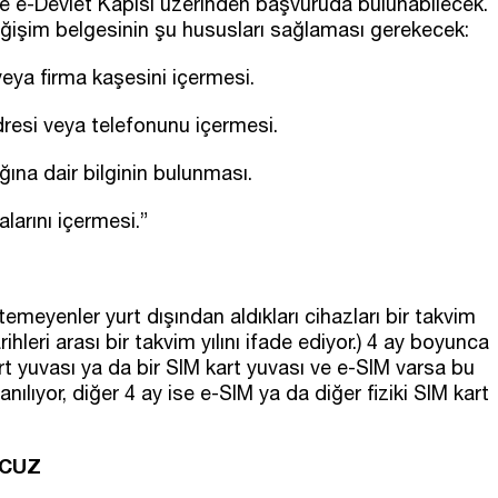
le e-Devlet Kapısı üzerinden başvuruda bulunabilecek.
eğişim belgesinin şu hususları sağlaması gerekecek:
veya firma kaşesini içermesi.
dresi veya telefonunu içermesi.
ğına dair bilginin bulunması.
larını içermesi.”
temeyenler yurt dışından aldıkları cihazları bir takvim
ihleri arası bir takvim yılını ifade ediyor.) 4 ay boyunca
art yuvası ya da bir SIM kart yuvası ve e-SIM varsa bu
lanılıyor, diğer 4 ay ise e-SIM ya da diğer fiziki SIM kart
.
UCUZ