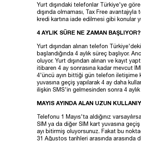
Yurt dışındaki telefonlar Türkiye'ye göre
dışında olmaması, Tax Free avantajıyla t
kredi kartına iade edilmesi gibi konular yu
4 AYLIK SÜRE NE ZAMAN BAŞLIYOR?
Yurt dışından alınan telefon Türkiye'deki
başlandığında 4 aylık süreç başlıyor. An
oluyor. Yurt dışından alınan ve kayıt yapt
itibaren 4 ay sonrasına kadar mevcut IM
4'üncü ayın bittiği gün telefon iletişime
yuvasına geçiş yapılarak 4 ay daha kullan
ilişkin SMS'in gelmesinden sonra 4 aylık 
MAYIS AYINDA ALAN UZUN KULLANI
Telefonu 1 Mayıs'ta aldığınız varsayılırsa
SIM ya da diğer SIM kart yuvasına geçiş ya
ayı bitirmiş oluyorsunuz. Fakat bu nokta
31 Ağustos tarihleri arasında arasında di