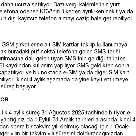
 daha ucuza satılıyor. Bazı vergi kalemlerinin yurt
elefona ödenen KDV'nin ülkeden ayrılırken nakit ya da
rt dışı kayıtsız telefon almayı cazip hale getirebiliyor.
 GSM şirketlerine ait SIM kartlar takılıp kullanılmaya
cak buradaki püf nokta telefona gelen SMS tarihi
ırılmasına dair gelen uyarı SMS'inin geldiği tarihten
EI kaydından kullanım yapılıyor. SMS geldikten sonra
 kapatılıyor ve bu noktada e-SIM ya da diğer SIM kart
ılıyor. İkinci 4 aylık aşamada da yine kayıt ettirmeye
süreç başlıyor.
YOR
 ilk 4 aylık süreç 31 Ağustos 2025 tarihinde bitiyor. e-
ptığınız da 1 Eylül-31 Aralık tarihleri arasında ikinci 4
dan sonra bir takvim yılı dolmuş olacağı için 1 Ocak-
ğer yılın bir takvim yılı süresini dolduracağınızdan