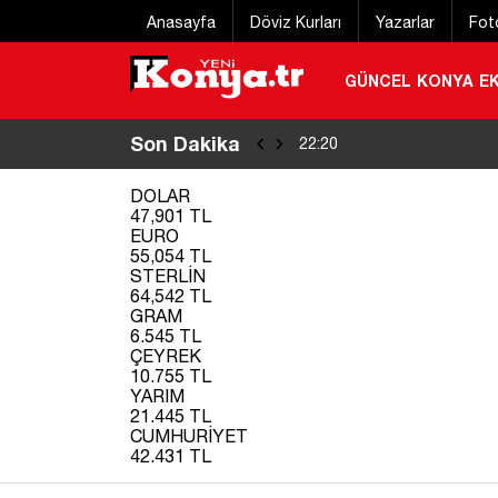
Anasayfa
Döviz Kurları
Yazarlar
Fot
GÜNCEL
KONYA
E
Son Dakika
Eğitim uçağı kaz
22:20
/
DOLAR
47,901 TL
EURO
55,054 TL
STERLİN
64,542 TL
GRAM
6.545 TL
ÇEYREK
10.755 TL
YARIM
21.445 TL
CUMHURİYET
42.431 TL