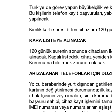
Türkiye'de görev yapan büyükelçilik ve k
Bu kişilerin telefon kayıt başvuruları, y
yapılacak.
Kimlik kartı süresi biten cihazlara 120 gü
KARA LİSTEYE ALINACAK
120 günlük sürenin sonunda cihazların IM
alınacak. Kapalı listedeki cihaz yeniden k
Kurumu'na bildirmek zorunda olacak.
ARIZALANAN TELEFONLAR İÇİN DÜ
Yolcu beraberinde yurt dışından getirile
kartının değiştirilmesi durumunda; ilk k
ithalatçısının veya imalatçısının kuruma b
başvuru sahibi, cihaz kayıt işlemini tamam
IMEI numarası veya numaralarının eşleşt