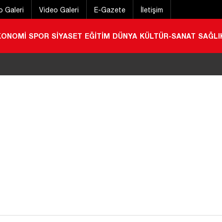
o Galeri
Video Galeri
E-Gazete
İletişim
KONOMİ
SPOR
SİYASET
EĞİTİM
DÜNYA
KÜLTÜR-SANAT
SAĞLI
a kırıma uğradı
|