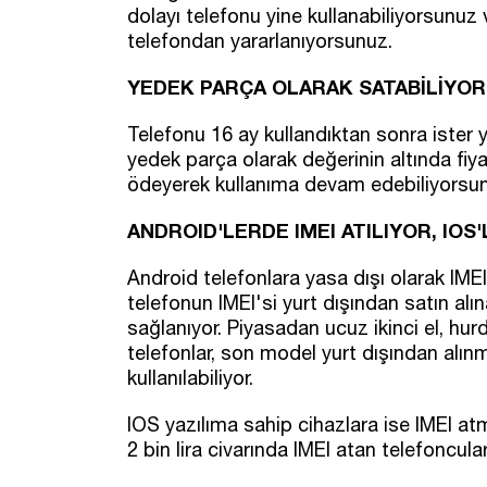
dolayı telefonu yine kullanabiliyorsunuz
telefondan yararlanıyorsunuz.
YEDEK PARÇA OLARAK SATABİLİYO
Telefonu 16 ay kullandıktan sonra ister yu
yedek parça olarak değerinin altında fiyat
ödeyerek kullanıma devam edebiliyorsu
ANDROID'LERDE IMEI ATILIYOR, IO
Android telefonlara yasa dışı olarak IMEI 
telefonun IMEI'si yurt dışından satın alın
sağlanıyor. Piyasadan ucuz ikinci el, hur
telefonlar, son model yurt dışından alın
kullanılabiliyor.
IOS yazılıma sahip cihazlara ise IMEI atm
2 bin lira civarında IMEI atan telefoncula