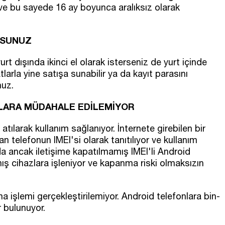
 ve bu sayede 16 ay boyunca aralıksız olarak
RSUNUZ
rt dışında ikinci el olarak isterseniz de yurt içinde
larla yine satışa sunabilir ya da kayıt parasını
nuz.
S'LARA MÜDAHALE EDİLEMİYOR
atılarak kullanım sağlanıyor. İnternete girebilen bir
an telefonun IMEI'si olarak tanıtılıyor ve kullanım
da ancak iletişime kapatılmamış IMEI'li Android
mış cihazlara işleniyor ve kapanma riski olmaksızın
a işlemi gerçekleştirilemiyor. Android telefonlara bin-
r bulunuyor.