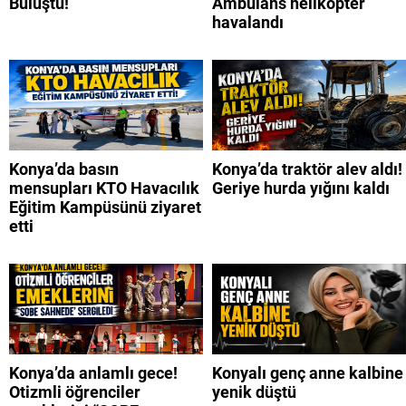
Buluştu!
Ambulans helikopter
havalandı
Konya’da basın
Konya’da traktör alev aldı!
mensupları KTO Havacılık
Geriye hurda yığını kaldı
Eğitim Kampüsünü ziyaret
etti
Konya’da anlamlı gece!
Konyalı genç anne kalbine
Otizmli öğrenciler
yenik düştü