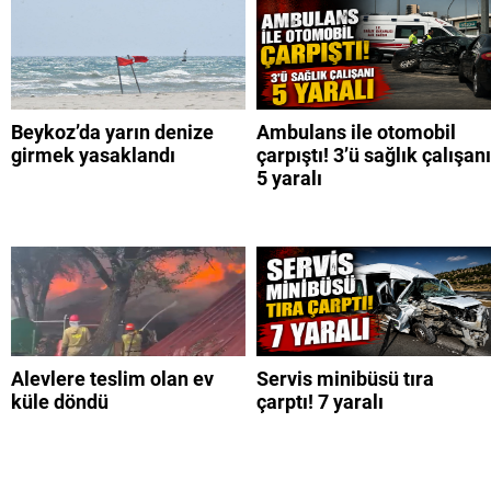
Beykoz’da yarın denize
Ambulans ile otomobil
girmek yasaklandı
çarpıştı! 3’ü sağlık çalışanı
5 yaralı
Alevlere teslim olan ev
Servis minibüsü tıra
küle döndü
çarptı! 7 yaralı