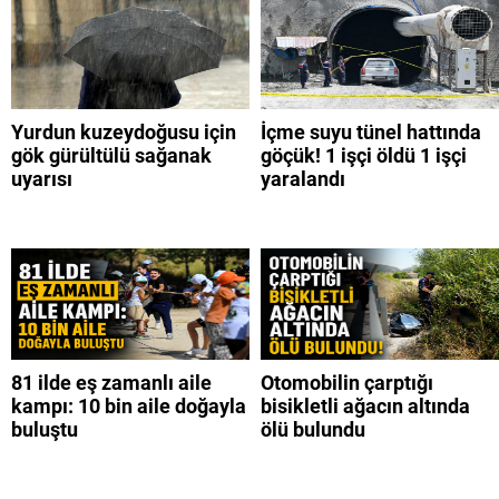
Yurdun kuzeydoğusu için
İçme suyu tünel hattında
gök gürültülü sağanak
göçük! 1 işçi öldü 1 işçi
uyarısı
yaralandı
81 ilde eş zamanlı aile
Otomobilin çarptığı
kampı: 10 bin aile doğayla
bisikletli ağacın altında
buluştu
ölü bulundu