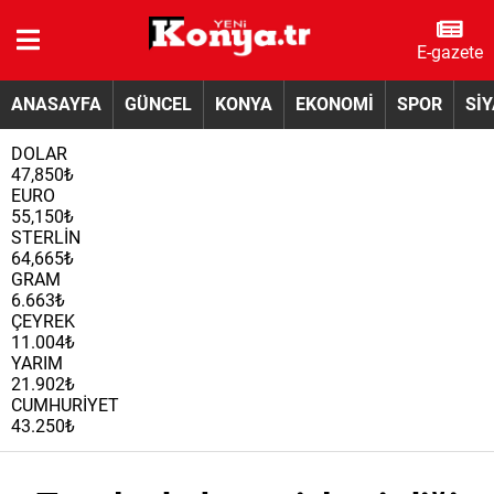
E-gazete
ANASAYFA
GÜNCEL
KONYA
EKONOMİ
SPOR
Sİ
DOLAR
47,850₺
EURO
55,150₺
STERLİN
64,665₺
GRAM
6.663₺
ÇEYREK
11.004₺
YARIM
21.902₺
CUMHURİYET
43.250₺