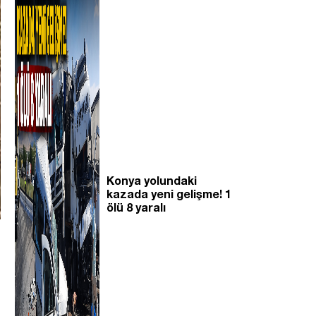
Konya yolundaki
kazada yeni gelişme! 1
ölü 8 yaralı