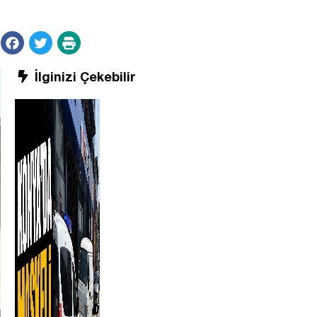
İlginizi Çekebilir