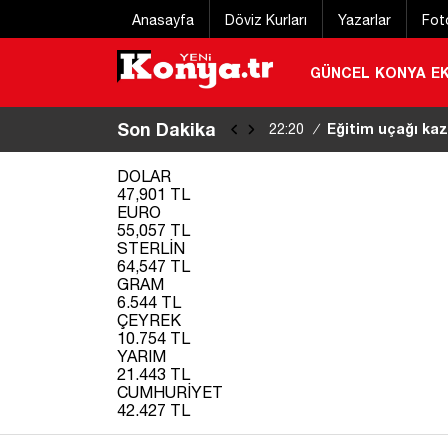
Anasayfa
Döviz Kurları
Yazarlar
Fot
GÜNCEL
KONYA
E
Son Dakika
Eğitim uçağı kaz
22:20
/
DOLAR
47,901 TL
EURO
55,057 TL
STERLİN
64,547 TL
GRAM
6.544 TL
ÇEYREK
10.754 TL
YARIM
21.443 TL
CUMHURİYET
42.427 TL