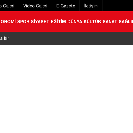
o Galeri
Video Galeri
E-Gazete
İletişim
KONOMİ
SPOR
SİYASET
EĞİTİM
DÜNYA
KÜLTÜR-SANAT
SAĞLI
a kırıma uğradı
|