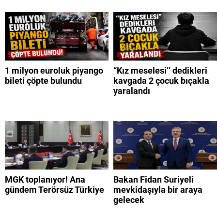
1 milyon euroluk piyango
“Kız meselesi’’ dedikleri
bileti çöpte bulundu
kavgada 2 çocuk bıçakla
yaralandı
MGK toplanıyor! Ana
Bakan Fidan Suriyeli
gündem Terörsüz Türkiye
mevkidaşıyla bir araya
gelecek