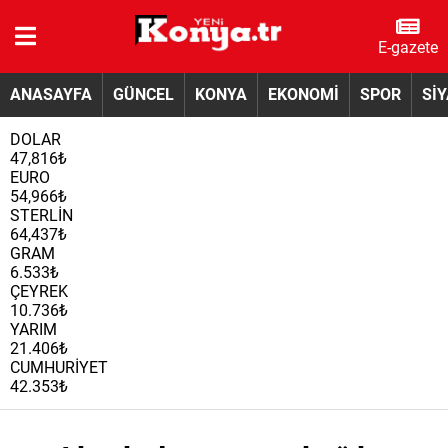
E-gazete
ANASAYFA
GÜNCEL
KONYA
EKONOMİ
SPOR
Sİ
DOLAR
47,816₺
EURO
54,966₺
STERLİN
64,437₺
GRAM
6.533₺
ÇEYREK
10.736₺
YARIM
21.406₺
CUMHURİYET
42.353₺