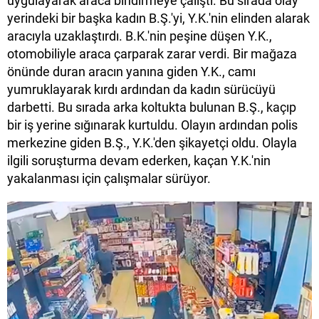
uygulayarak araca bindirmeye çalıştı. Bu sırada olay
yerindeki bir başka kadın B.Ş.'yi, Y.K.'nin elinden alarak
aracıyla uzaklaştırdı. B.K.'nin peşine düşen Y.K.,
otomobiliyle araca çarparak zarar verdi. Bir mağaza
önünde duran aracın yanına giden Y.K., camı
yumruklayarak kırdı ardından da kadın sürücüyü
darbetti. Bu sırada arka koltukta bulunan B.Ş., kaçıp
bir iş yerine sığınarak kurtuldu. Olayın ardından polis
merkezine giden B.Ş., Y.K.'den şikayetçi oldu. Olayla
ilgili soruşturma devam ederken, kaçan Y.K.'nin
yakalanması için çalışmalar sürüyor.