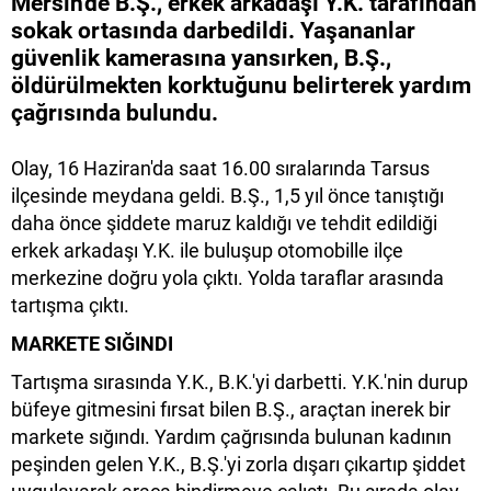
Mersin'de B.Ş., erkek arkadaşı Y.K. tarafından
sokak ortasında darbedildi. Yaşananlar
güvenlik kamerasına yansırken, B.Ş.,
öldürülmekten korktuğunu belirterek yardım
çağrısında bulundu.
Olay, 16 Haziran'da saat 16.00 sıralarında Tarsus
ilçesinde meydana geldi. B.Ş., 1,5 yıl önce tanıştığı
daha önce şiddete maruz kaldığı ve tehdit edildiği
erkek arkadaşı Y.K. ile buluşup otomobille ilçe
merkezine doğru yola çıktı. Yolda taraflar arasında
tartışma çıktı.
MARKETE SIĞINDI
Tartışma sırasında Y.K., B.K.'yi darbetti. Y.K.'nin durup
büfeye gitmesini fırsat bilen B.Ş., araçtan inerek bir
markete sığındı. Yardım çağrısında bulunan kadının
peşinden gelen Y.K., B.Ş.'yi zorla dışarı çıkartıp şiddet