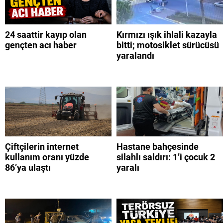
24 saattir kayıp olan
Kırmızı ışık ihlali kazayla
gençten acı haber
bitti; motosiklet sürücüsü
yaralandı
Çiftçilerin internet
Hastane bahçesinde
kullanım oranı yüzde
silahlı saldırı: 1’i çocuk 2
86’ya ulaştı
yaralı