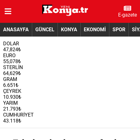
E-gazete
ANASAYFA
GÜNCEL
KONYA
EKONOMİ
SPOR
Sİ
DOLAR
47,824₺
EURO
55,078₺
STERLİN
64,629₺
GRAM
6.651₺
ÇEYREK
10.930₺
YARIM
21.793₺
CUMHURİYET
43.118₺