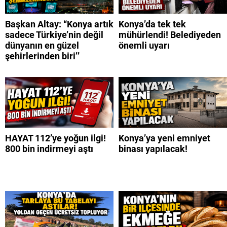
Başkan Altay: “Konya artık
Konya’da tek tek
sadece Türkiye’nin değil
mühürlendi! Belediyeden
dünyanın en güzel
önemli uyarı
şehirlerinden biri’’
HAYAT 112’ye yoğun ilgi!
Konya’ya yeni emniyet
800 bin indirmeyi aştı
binası yapılacak!