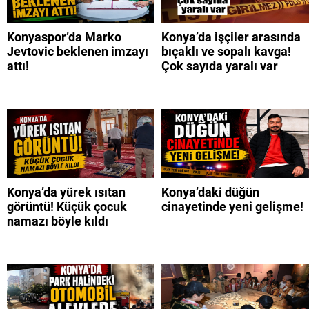
Konyaspor’da Marko
Konya’da işçiler arasında
Jevtovic beklenen imzayı
bıçaklı ve sopalı kavga!
attı!
Çok sayıda yaralı var
Konya’da yürek ısıtan
Konya’daki düğün
görüntü! Küçük çocuk
cinayetinde yeni gelişme!
namazı böyle kıldı