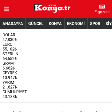
E-gazete
ANASAYFA
GÜNCEL
KONYA
EKONOMİ
SPOR
Sİ
DOLAR
47,830₺
EURO
55,102₺
STERLİN
64,652₺
GRAM
6.662₺
ÇEYREK
10.947₺
YARIM
21.827₺
CUMHURİYET
43.188₺