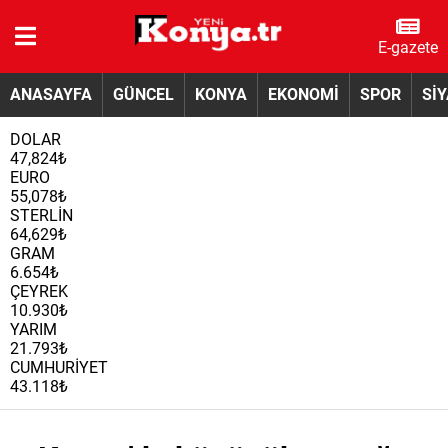
E-gazete
ANASAYFA
GÜNCEL
KONYA
EKONOMİ
SPOR
Sİ
DOLAR
47,824₺
EURO
55,078₺
STERLİN
64,629₺
GRAM
6.654₺
ÇEYREK
10.930₺
YARIM
21.793₺
CUMHURİYET
43.118₺