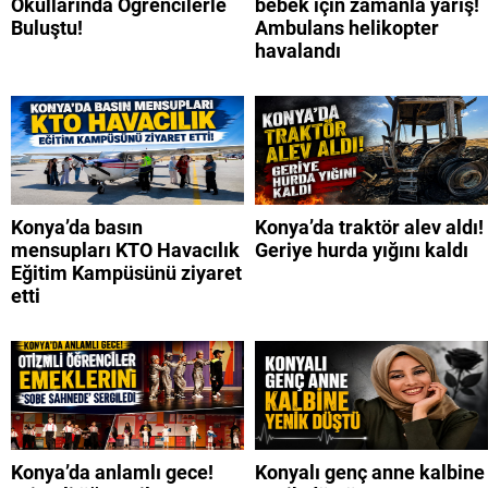
Okullarında Öğrencilerle
bebek için zamanla yarış!
Buluştu!
Ambulans helikopter
havalandı
Konya’da basın
Konya’da traktör alev aldı!
mensupları KTO Havacılık
Geriye hurda yığını kaldı
Eğitim Kampüsünü ziyaret
etti
Konya’da anlamlı gece!
Konyalı genç anne kalbine