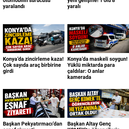
otomobilin sürücüsü
yeni gelişme! 1 ölü 8
yaralandı
yaralı
Konya’da zincirleme kaza!
Konya’da maskeli soygun!
Çok sayıda araç birbirine
Yüklü miktarda para
girdi
çaldılar: O anlar
kamerada
Başkan Pekyatırmacı’dan
Başkan Altay Genç