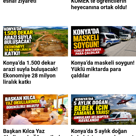
esnaf ziyareti
KOMEK’te öğrencilerin
heyecanına ortak oldu!
Konya’da 1.500 dekar
Konya’da maskeli soygun!
arazi suyla buluşacak!
Yüklü miktarda para
Ekonomiye 28 milyon
çaldılar
liralık katkı
Başkan Kılca Yaz
Konya’da 5 aylık doğan