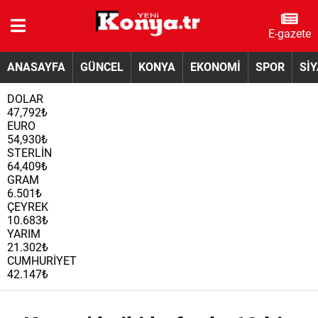
E-gazete
ANASAYFA
GÜNCEL
KONYA
EKONOMİ
SPOR
Sİ
DOLAR
47,792₺
EURO
54,930₺
STERLİN
64,409₺
GRAM
6.501₺
ÇEYREK
10.683₺
YARIM
21.302₺
CUMHURİYET
42.147₺