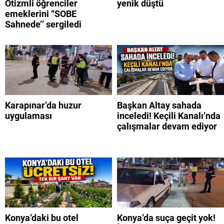
Otizmli öğrenciler
yenik düştü
emeklerini “SOBE
Sahnede’’ sergiledi
Karapınar’da huzur
Başkan Altay sahada
uygulaması
inceledi! Keçili Kanalı’nda
çalışmalar devam ediyor
Konya’daki bu otel
Konya’da suça geçit yok!