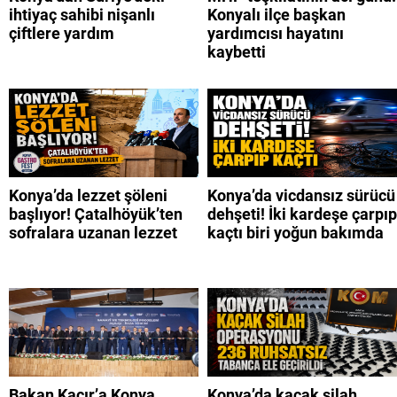
ihtiyaç sahibi nişanlı
Konyalı ilçe başkan
çiftlere yardım
yardımcısı hayatını
kaybetti
Konya’da lezzet şöleni
Konya’da vicdansız sürücü
başlıyor! Çatalhöyük’ten
dehşeti! İki kardeşe çarpıp
sofralara uzanan lezzet
kaçtı biri yoğun bakımda
Bakan Kacır’a Konya
Konya’da kaçak silah