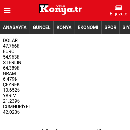
E-gazete
ANASAYFA
GÜNCEL
KONYA
EKONOMİ
SPOR
Sİ
DOLAR
47,766₺
EURO
54,963₺
STERLİN
64,389₺
GRAM
6.479₺
ÇEYREK
10.652₺
YARIM
21.239₺
CUMHURİYET
42.023₺