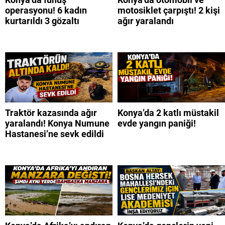
operasyonu! 6 kadın
motosiklet çarpıştı! 2 kişi
kurtarıldı 3 gözaltı
ağır yaralandı
Traktör kazasında ağır
Konya’da 2 katlı müstakil
yaralandı! Konya Numune
evde yangın paniği!
Hastanesi’ne sevk edildi