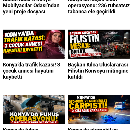
Mobilyacılar Odası’ndan
operasyonu: 236 ruhsatsız
yeni proje dosyası
tabanca ele geçirildi
Konya’da trafik kazası! 3
Başkan Kılca Uluslararası
çocuk annesi hayatını
Filistin Konvoyu mitingine
kaybetti
katıldı
Konya’da fuhuş
Konya’da otomobil ve