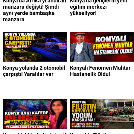
Konya’da Afrika’yı andıran
Konya’da gençlerin yeni
manzara değişti! Şimdi
eğitim merkezi
aynı yerde bambaşka
yükseliyor!
manzara
Konya yolunda 2 otomobil
Konyalı Fenomen Muhtar
çarpıştı! Yaralılar var
Hastanelik Oldu!