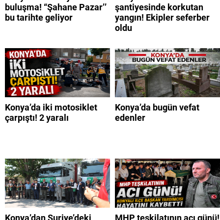
buluşma! “Şahane Pazar’’
şantiyesinde korkutan
bu tarihte geliyor
yangın! Ekipler seferber
oldu
Konya’da iki motosiklet
Konya’da bugün vefat
çarpıştı! 2 yaralı
edenler
Konya’dan Suriye’deki
MHP teşkilatının acı günü!