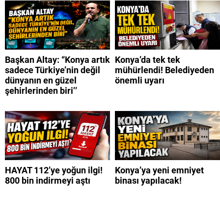
Başkan Altay: “Konya artık
Konya’da tek tek
sadece Türkiye’nin değil
mühürlendi! Belediyeden
dünyanın en güzel
önemli uyarı
şehirlerinden biri’’
HAYAT 112’ye yoğun ilgi!
Konya’ya yeni emniyet
800 bin indirmeyi aştı
binası yapılacak!