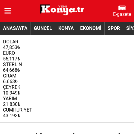
E-gazete
ANASAYFA
GÜNCEL
KONYA
EKONOMİ
SPOR
Sİ
DOLAR
47,853₺
EURO
55,117₺
STERLİN
64,668₺
GRAM
6.663₺
ÇEYREK
10.949₺
YARIM
21.830₺
CUMHURİYET
43.193₺