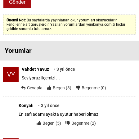
Önemli Not:
Bu sayfalarda yayınlanan okur yorumları okuyucuların
kendilerine ait görüşlerdir. Yazılan yorumlardan yenikonya.com.tr hiçbir
şekilde sorumlu tutulamaz.
Yorumlar
Vahdet Yavuz
3 yıl önce
VY
Seviyoruz ilçemizi ...
Cevapla
Begen (3)
Begenme (0)
Konyalı
3 yıl önce
En safı adamı ayakta uyutur haberi olmaz
Begen (5)
Begenme (2)