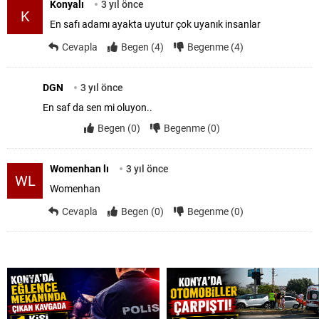
Konyalı
3 yıl önce
K
En safı adamı ayakta uyutur çok uyanık insanlar
Cevapla
Begen (4)
Begenme (4)
DGN
3 yıl önce
En saf da sen mi oluyon..
Begen (0)
Begenme (0)
Womenhan lı
3 yıl önce
WL
Womenhan
Cevapla
Begen (0)
Begenme (0)