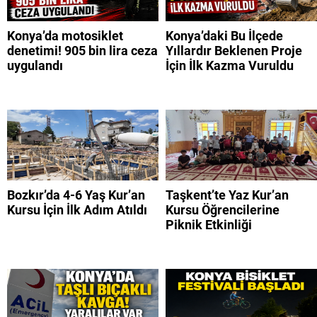
Konya’da motosiklet
Konya’daki Bu İlçede
denetimi! 905 bin lira ceza
Yıllardır Beklenen Proje
uygulandı
İçin İlk Kazma Vuruldu
Bozkır’da 4-6 Yaş Kur’an
Taşkent’te Yaz Kur’an
Kursu İçin İlk Adım Atıldı
Kursu Öğrencilerine
Piknik Etkinliği