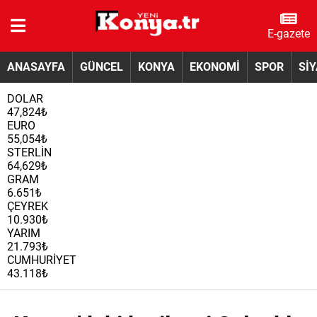
E-gazete
ANASAYFA
GÜNCEL
KONYA
EKONOMİ
SPOR
Sİ
DOLAR
47,824₺
EURO
55,054₺
STERLİN
64,629₺
GRAM
6.651₺
ÇEYREK
10.930₺
YARIM
21.793₺
CUMHURİYET
43.118₺