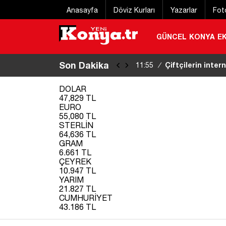
Anasayfa
Döviz Kurları
Yazarlar
Fot
GÜNCEL
KONYA
E
Son Dakika
Konya’da 2 gündü
11:48
/
DOLAR
47,829 TL
EURO
55,080 TL
STERLİN
64,636 TL
GRAM
6.661 TL
ÇEYREK
10.947 TL
YARIM
21.827 TL
CUMHURİYET
43.186 TL