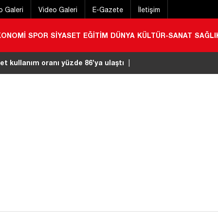
o Galeri
Video Galeri
E-Gazete
İletişim
KONOMİ
SPOR
SİYASET
EĞİTİM
DÜNYA
KÜLTÜR-SANAT
SAĞLI
r kayıptı! 10 metrelik çukurdan kurtarıldı
|