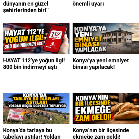
dünyanın en güzel
önemli uyarı
şehirlerinden biri’’
HAYAT 112’ye yoğun ilgi!
Konya’ya yeni emniyet
800 bin indirmeyi aştı
binası yapılacak!
Konya’da tarlaya bu
Konya’nın bir ilçesinde
tabelayı astılar! Yoldan
ekmeğe zam geldi!