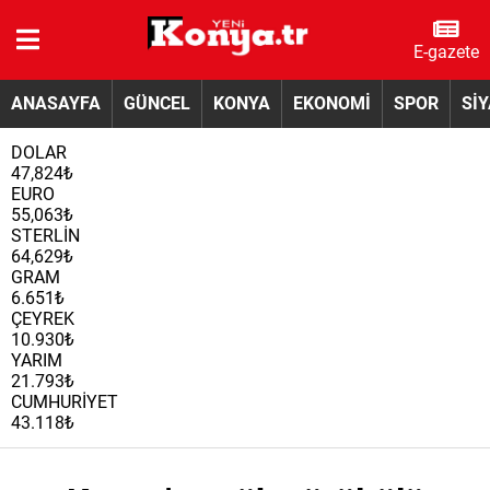
E-gazete
ANASAYFA
GÜNCEL
KONYA
EKONOMİ
SPOR
Sİ
DOLAR
47,824₺
EURO
55,063₺
STERLİN
64,629₺
GRAM
6.651₺
ÇEYREK
10.930₺
YARIM
21.793₺
CUMHURİYET
43.118₺