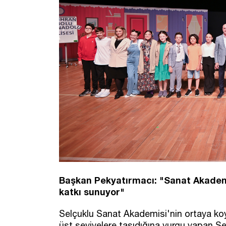
Başkan Pekyatırmacı: "Sanat Akadem
katkı sunuyor"
Selçuklu Sanat Akademisi'nin ortaya ko
üst seviyelere taşıdığına vurgu yapan S