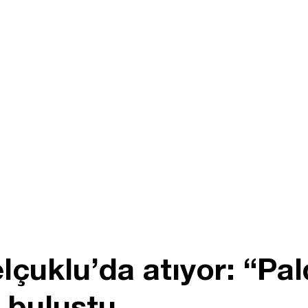
lçuklu’da atıyor: “Pal
e buluştu