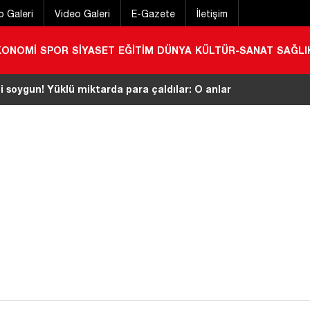
o Galeri
Video Galeri
E-Gazete
İletişim
KONOMİ
SPOR
SİYASET
EĞİTİM
DÜNYA
KÜLTÜR-SANAT
SAĞLI
acı’dan esnaf ziyareti
|