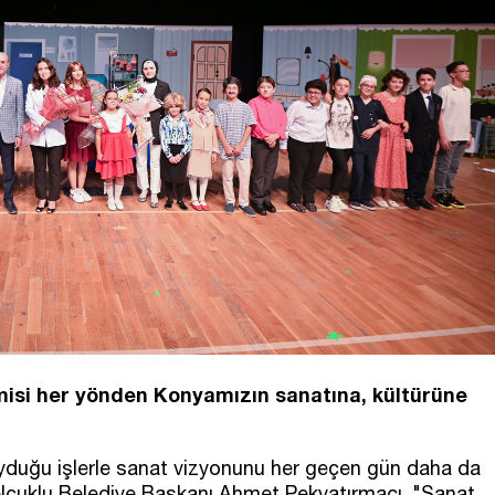
isi her yönden Konyamızın sanatına, kültürüne
yduğu işlerle sanat vizyonunu her geçen gün daha da
elçuklu Belediye Başkanı Ahmet Pekyatırmacı, "Sanat