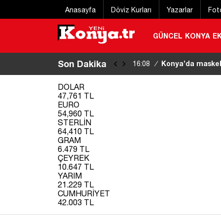
Anasayfa
Döviz Kurları
Yazarlar
Fot
GÜNCEL
KONYA
E
Son Dakika
Başkan Pekyatırm
15:59
/
DOLAR
47,761 TL
EURO
54,960 TL
STERLİN
64,410 TL
GRAM
6.479 TL
ÇEYREK
10.647 TL
YARIM
21.229 TL
CUMHURİYET
42.003 TL