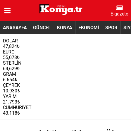
E-gazete
ANASAYFA
GÜNCEL
KONYA
EKONOMİ
SPOR
Sİ
DOLAR
47,824₺
EURO
55,078₺
STERLİN
64,629₺
GRAM
6.654₺
ÇEYREK
10.930₺
YARIM
21.793₺
CUMHURİYET
43.118₺