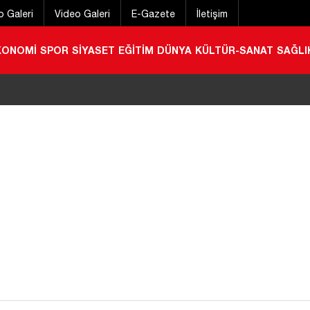
o Galeri
Video Galeri
E-Gazete
İletişim
KONOMİ
SPOR
SİYASET
EĞİTİM
DÜNYA
KÜLTÜR-SANAT
SAĞLI
 Kur’an Kursu İçin İlk Adım Atıldı
|