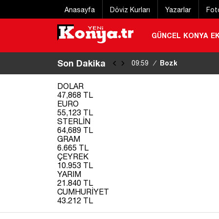
Anasayfa
Döviz Kurları
Yazarlar
Fot
GÜNCEL
KONYA
E
Son Dakika
Bozkır’da 4-6 Yaş
09:59
/
DOLAR
47,868 TL
EURO
55,123 TL
STERLİN
64,689 TL
GRAM
6.665 TL
ÇEYREK
10.953 TL
YARIM
21.840 TL
CUMHURİYET
43.212 TL