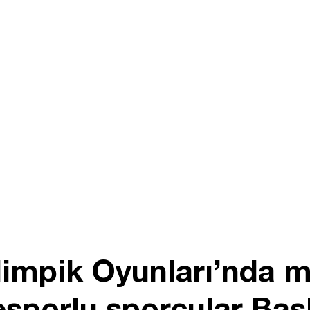
alimpik Oyunları’nda 
sporlu sporcular Baş