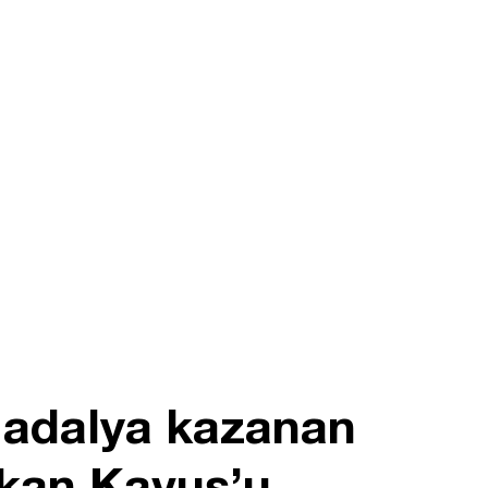
madalya kazanan
kan Kavuş’u