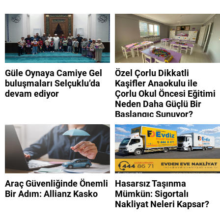
Güle Oynaya Camiye Gel
Özel Çorlu Dikkatli
buluşmaları Selçuklu’da
Kaşifler Anaokulu ile
devam ediyor
Çorlu Okul Öncesi Eğitimi
Neden Daha Güçlü Bir
Başlangıç Sunuyor?
Araç Güvenliğinde Önemli
Hasarsız Taşınma
Bir Adım: Allianz Kasko
Mümkün: Sigortalı
Nakliyat Neleri Kapsar?