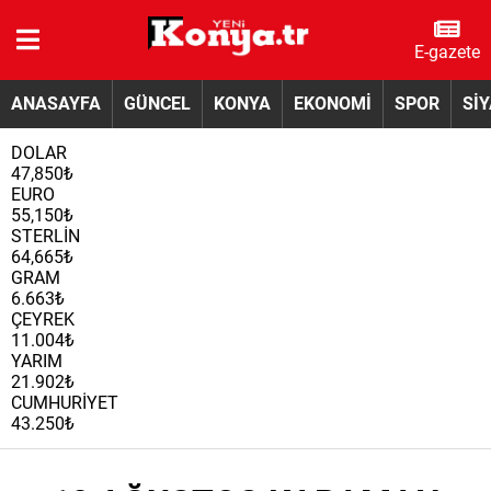
E-gazete
ANASAYFA
GÜNCEL
KONYA
EKONOMİ
SPOR
Sİ
DOLAR
47,850₺
EURO
55,150₺
STERLİN
64,665₺
GRAM
6.663₺
ÇEYREK
11.004₺
YARIM
21.902₺
CUMHURİYET
43.250₺