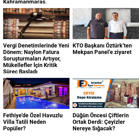
Kahramanmaraş,
Adıyaman, Şanlıurfa,
Suriye, Kilis, Hatay,
Osmaniye 9 Ağustos 2026
AFAD son depremler
listesi
Vergi Denetimlerinde Yeni
KTO Başkanı Öztürk’ten
Dönem: Naylon Fatura
Mekpan Panel’e ziyaret
Soruşturmaları Artıyor,
Mükellefler İçin Kritik
Süreç Başladı
Fethiye’de Özel Havuzlu
Düğün Öncesi Çiftlerin
Villa Tatili Neden
Ortak Derdi: Çeyizler
Popüler?
Nereye Sığacak?