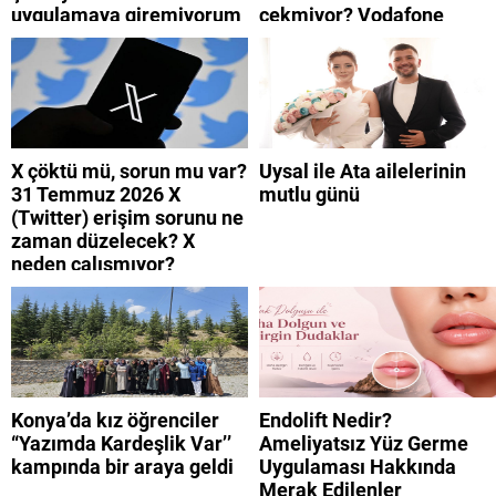
uygulamaya giremiyorum
çekmiyor? Vodafone
neden? Turkcell internet
mobil uygulamaya neden
neden yavaş?
giremiyorum?
X çöktü mü, sorun mu var?
Uysal ile Ata ailelerinin
31 Temmuz 2026 X
mutlu günü
(Twitter) erişim sorunu ne
zaman düzelecek? X
neden çalışmıyor?
Konya’da kız öğrenciler
Endolift Nedir?
“Yazımda Kardeşlik Var’’
Ameliyatsız Yüz Germe
kampında bir araya geldi
Uygulaması Hakkında
Merak Edilenler