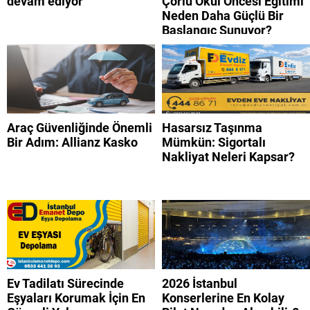
devam ediyor
Çorlu Okul Öncesi Eğitimi
Neden Daha Güçlü Bir
Başlangıç Sunuyor?
Araç Güvenliğinde Önemli
Hasarsız Taşınma
Bir Adım: Allianz Kasko
Mümkün: Sigortalı
Nakliyat Neleri Kapsar?
Ev Tadilatı Sürecinde
2026 İstanbul
Eşyaları Korumak İçin En
Konserlerine En Kolay