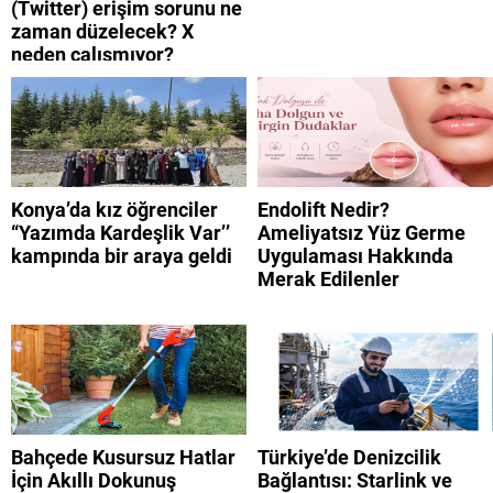
(Twitter) erişim sorunu ne
zaman düzelecek? X
neden çalışmıyor?
Konya’da kız öğrenciler
Endolift Nedir?
“Yazımda Kardeşlik Var’’
Ameliyatsız Yüz Germe
kampında bir araya geldi
Uygulaması Hakkında
Merak Edilenler
Bahçede Kusursuz Hatlar
Türkiye’de Denizcilik
İçin Akıllı Dokunuş
Bağlantısı: Starlink ve