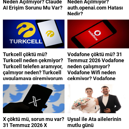
Neden Açılmıyor? Claude
Neden Açılmıyor?
AI Erişim Sorunu Mu Var?
auth.openai.com Hatası
Nedir?
Turkcell çöktü mü?
Vodafone çöktü mü? 31
Turkcell neden çekmiyor?
Temmuz 2026 Vodafone
Turkcell telefen aramıyor,
neden çalışmıyor?
çalmıyor neden? Turkcell
Vodafone Wifi neden
uygulamaya giremiyorum
çekmiyor? Vodafone
neden? Turkcell internet
mobil uygulamaya neden
neden yavaş?
giremiyorum?
X çöktü mü, sorun mu var?
Uysal ile Ata ailelerinin
31 Temmuz 2026 X
mutlu günü