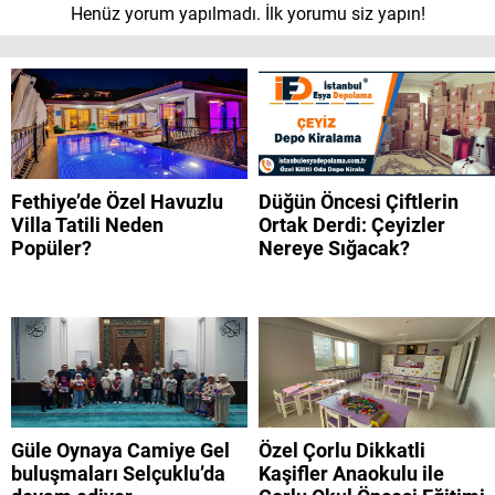
Henüz yorum yapılmadı. İlk yorumu siz yapın!
Fethiye’de Özel Havuzlu
Düğün Öncesi Çiftlerin
Villa Tatili Neden
Ortak Derdi: Çeyizler
Popüler?
Nereye Sığacak?
Güle Oynaya Camiye Gel
Özel Çorlu Dikkatli
buluşmaları Selçuklu’da
Kaşifler Anaokulu ile