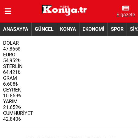
E-gazete
ANASAYFA
GÜNCEL
KONYA
EKONOMİ
SPOR
Sİ
DOLAR
47,865₺
EURO
54,952₺
STERLİN
64,421₺
GRAM
6.608₺
ÇEYREK
10.859₺
YARIM
21.652₺
CUMHURİYET
42.840₺