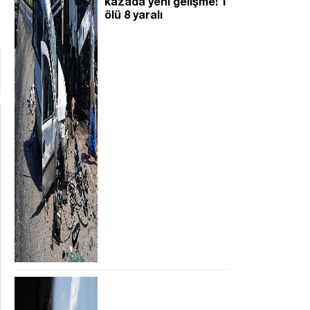
kazada yeni gelişme! 1
ölü 8 yaralı