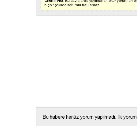
Önemli Not:
Bu sayfalarda yayınlanan okur yorumları ok
hiçbir şekilde sorumlu tutulamaz.
Bu habere henüz yorum yapılmadı. İlk yorumu