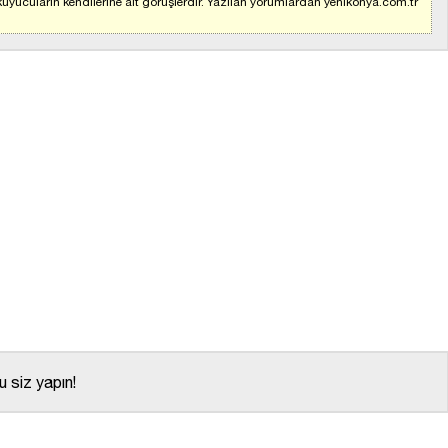
uyucuların kendilerine ait görüşlerdir. Yazılan yorumlardan yenikonya.com.tr
 siz yapın!