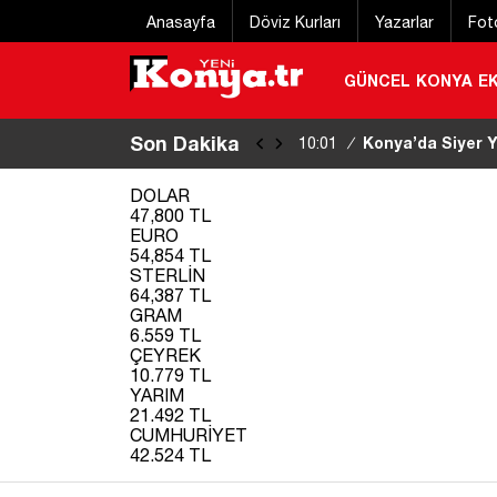
Anasayfa
Döviz Kurları
Yazarlar
Fot
GÜNCEL
KONYA
E
Son Dakika
Konya’da Siyer Ya
10:01
/
DOLAR
47,800 TL
EURO
54,854 TL
STERLİN
64,387 TL
GRAM
6.559 TL
ÇEYREK
10.779 TL
YARIM
21.492 TL
CUMHURİYET
42.524 TL