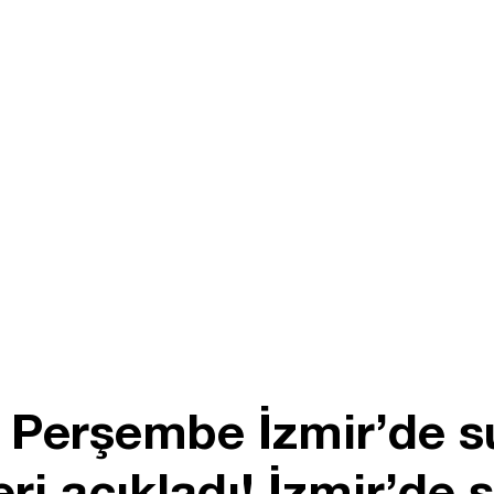
Perşembe İzmir’de su
ri açıkladı! İzmir’de s