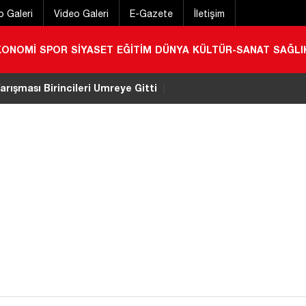
o Galeri
Video Galeri
E-Gazete
İletişim
KONOMİ
SPOR
SİYASET
EĞİTİM
DÜNYA
KÜLTÜR-SANAT
SAĞLI
rışması Birincileri Umreye Gitti
|