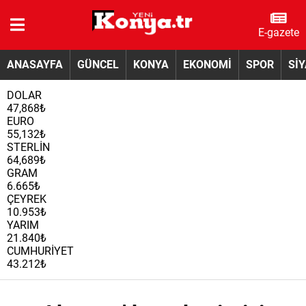
E-gazete
ANASAYFA
GÜNCEL
KONYA
EKONOMİ
SPOR
Sİ
DOLAR
47,868₺
EURO
55,132₺
STERLİN
64,689₺
GRAM
6.665₺
ÇEYREK
10.953₺
YARIM
21.840₺
CUMHURİYET
43.212₺