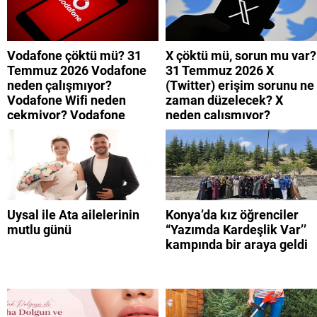
Vodafone çöktü mü? 31
X çöktü mü, sorun mu var?
Temmuz 2026 Vodafone
31 Temmuz 2026 X
neden çalışmıyor?
(Twitter) erişim sorunu ne
Vodafone Wifi neden
zaman düzelecek? X
çekmiyor? Vodafone
neden çalışmıyor?
mobil uygulamaya neden
giremiyorum?
Uysal ile Ata ailelerinin
Konya’da kız öğrenciler
mutlu günü
“Yazımda Kardeşlik Var’’
kampında bir araya geldi