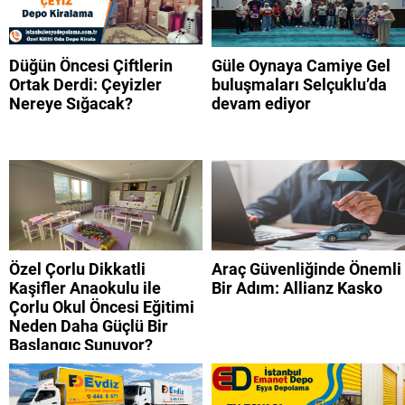
Düğün Öncesi Çiftlerin
Güle Oynaya Camiye Gel
Ortak Derdi: Çeyizler
buluşmaları Selçuklu’da
Nereye Sığacak?
devam ediyor
Özel Çorlu Dikkatli
Araç Güvenliğinde Önemli
Kaşifler Anaokulu ile
Bir Adım: Allianz Kasko
Çorlu Okul Öncesi Eğitimi
Neden Daha Güçlü Bir
Başlangıç Sunuyor?