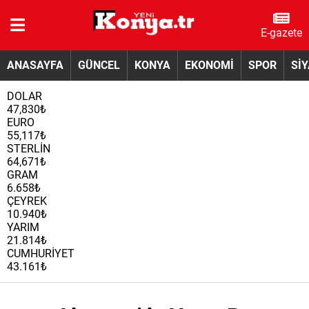
E-gazete
ANASAYFA
GÜNCEL
KONYA
EKONOMİ
SPOR
Sİ
DOLAR
47,830₺
EURO
55,117₺
STERLİN
64,671₺
GRAM
6.658₺
ÇEYREK
10.940₺
YARIM
21.814₺
CUMHURİYET
43.161₺