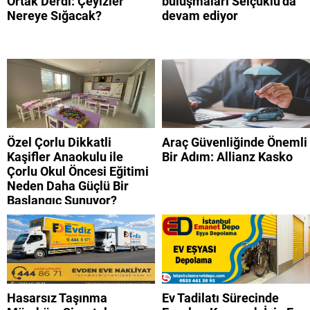
Ortak Derdi: Çeyizler
buluşmaları Selçuklu’da
Nereye Sığacak?
devam ediyor
Özel Çorlu Dikkatli
Araç Güvenliğinde Önemli
Kaşifler Anaokulu ile
Bir Adım: Allianz Kasko
Çorlu Okul Öncesi Eğitimi
Neden Daha Güçlü Bir
Başlangıç Sunuyor?
Hasarsız Taşınma
Ev Tadilatı Sürecinde