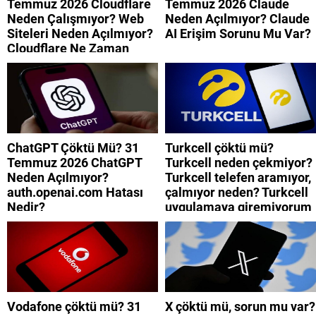
Temmuz 2026 Cloudflare
Temmuz 2026 Claude
Neden Çalışmıyor? Web
Neden Açılmıyor? Claude
Siteleri Neden Açılmıyor?
AI Erişim Sorunu Mu Var?
Cloudflare Ne Zaman
Düzelecek?
ChatGPT Çöktü Mü? 31
Turkcell çöktü mü?
Temmuz 2026 ChatGPT
Turkcell neden çekmiyor?
Neden Açılmıyor?
Turkcell telefen aramıyor,
auth.openai.com Hatası
çalmıyor neden? Turkcell
Nedir?
uygulamaya giremiyorum
neden? Turkcell internet
neden yavaş?
Vodafone çöktü mü? 31
X çöktü mü, sorun mu var?