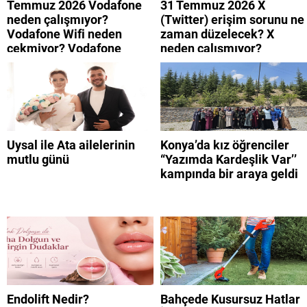
Temmuz 2026 Vodafone
31 Temmuz 2026 X
neden çalışmıyor?
(Twitter) erişim sorunu ne
Vodafone Wifi neden
zaman düzelecek? X
çekmiyor? Vodafone
neden çalışmıyor?
mobil uygulamaya neden
giremiyorum?
Uysal ile Ata ailelerinin
Konya’da kız öğrenciler
mutlu günü
“Yazımda Kardeşlik Var’’
kampında bir araya geldi
Endolift Nedir?
Bahçede Kusursuz Hatlar