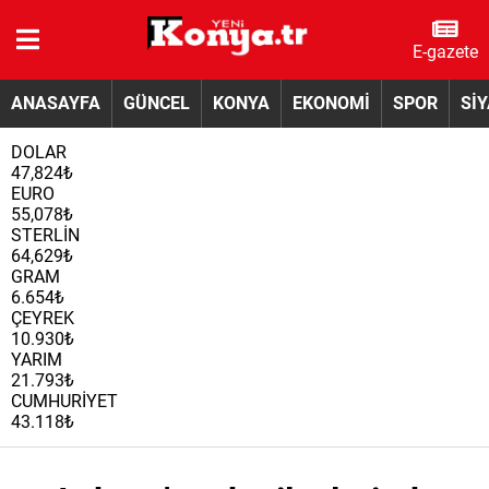
E-gazete
ANASAYFA
GÜNCEL
KONYA
EKONOMİ
SPOR
Sİ
DOLAR
47,824₺
EURO
55,078₺
STERLİN
64,629₺
GRAM
6.654₺
ÇEYREK
10.930₺
YARIM
21.793₺
CUMHURİYET
43.118₺