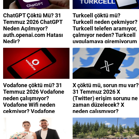
ChatGPT Çöktü Mü? 31
Turkcell çöktü mü?
Temmuz 2026 ChatGPT
Turkcell neden çekmiyor?
Neden Açılmıyor?
Turkcell telefen aramıyor,
auth.openai.com Hatası
çalmıyor neden? Turkcell
Nedir?
uygulamaya giremiyorum
neden? Turkcell internet
neden yavaş?
Vodafone çöktü mü? 31
X çöktü mü, sorun mu var?
Temmuz 2026 Vodafone
31 Temmuz 2026 X
neden çalışmıyor?
(Twitter) erişim sorunu ne
Vodafone Wifi neden
zaman düzelecek? X
çekmiyor? Vodafone
neden çalışmıyor?
mobil uygulamaya neden
giremiyorum?