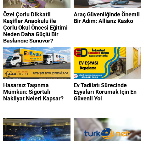
Özel Çorlu Dikkatli
Araç Güvenliğinde Önemli
Kaşifler Anaokulu ile
Bir Adım: Allianz Kasko
Çorlu Okul Öncesi Eğitimi
Neden Daha Güçlü Bir
Başlangıç Sunuyor?
Hasarsız Taşınma
Ev Tadilatı Sürecinde
Mümkün: Sigortalı
Eşyaları Korumak İçin En
Nakliyat Neleri Kapsar?
Güvenli Yol