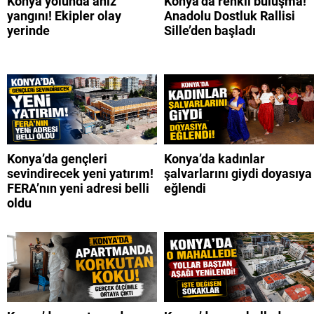
Konya yolunda anız
Konya’da renkli buluşma!
yangını! Ekipler olay
Anadolu Dostluk Rallisi
yerinde
Sille’den başladı
Konya’da gençleri
Konya’da kadınlar
sevindirecek yeni yatırım!
şalvarlarını giydi doyasıya
FERA’nın yeni adresi belli
eğlendi
oldu