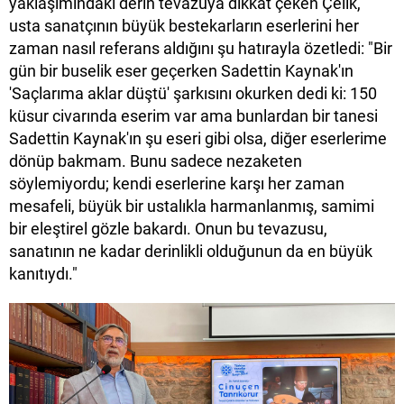
yaklaşımındaki derin tevazuya dikkat çeken Çelik,
usta sanatçının büyük bestekarların eserlerini her
zaman nasıl referans aldığını şu hatırayla özetledi: "Bir
gün bir buselik eser geçerken Sadettin Kaynak'ın
'Saçlarıma aklar düştü' şarkısını okurken dedi ki: 150
küsur civarında eserim var ama bunlardan bir tanesi
Sadettin Kaynak'ın şu eseri gibi olsa, diğer eserlerime
dönüp bakmam. Bunu sadece nezaketen
söylemiyordu; kendi eserlerine karşı her zaman
mesafeli, büyük bir ustalıkla harmanlanmış, samimi
bir eleştirel gözle bakardı. Onun bu tevazusu,
sanatının ne kadar derinlikli olduğunun da en büyük
kanıtıydı."