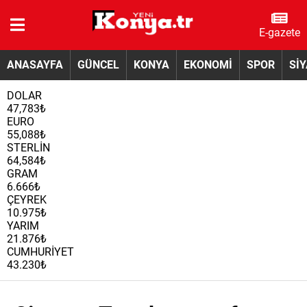
E-gazete
ANASAYFA
GÜNCEL
KONYA
EKONOMİ
SPOR
Sİ
DOLAR
47,783₺
EURO
55,088₺
STERLİN
64,584₺
GRAM
6.666₺
ÇEYREK
10.975₺
YARIM
21.876₺
CUMHURİYET
43.230₺