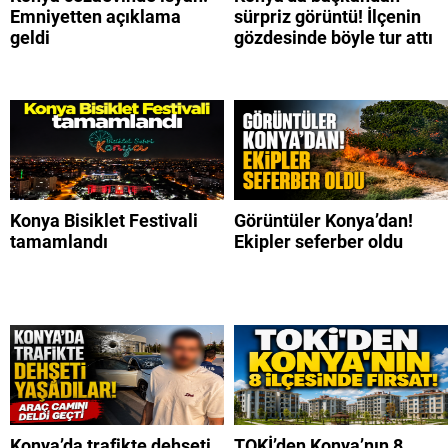
Emniyetten açıklama
sürpriz görüntü! İlçenin
geldi
gözdesinde böyle tur attı
Konya Bisiklet Festivali
Görüntüler Konya’dan!
tamamlandı
Ekipler seferber oldu
Konya’da trafikte dehşeti
TOKİ’den Konya’nın 8