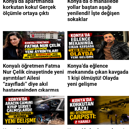
Konya’da apartmanda
Konya’da o mahallede
korkutan koku! Gerçek
yollar baştan aşağı
ölçümle ortaya çıktı
yenilendi! İşte değişen
sokaklar
Konyalı öğretmen Fatma
Konya’da eğlence
Nur Çelik cinayetinde yeni
mekanında çıkan kavgada
ayrıntılar! Ailesi
1 kişi ölmüştü! Olayda
“zayıfladı’’ diye akıl
yeni gelişme
hastanesinden çıkarmış