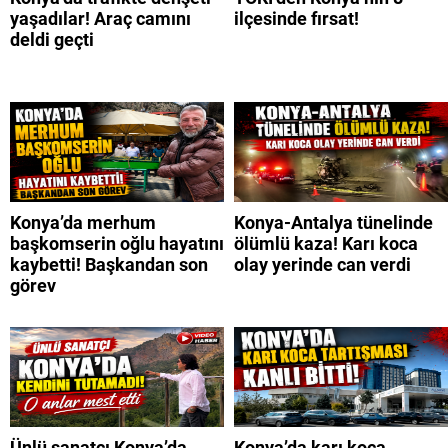
yaşadılar! Araç camını
ilçesinde fırsat!
deldi geçti
Konya’da merhum
Konya-Antalya tünelinde
başkomserin oğlu hayatını
ölümlü kaza! Karı koca
kaybetti! Başkandan son
olay yerinde can verdi
görev
Ünlü sanatçı Konya’da
Konya’da karı koca