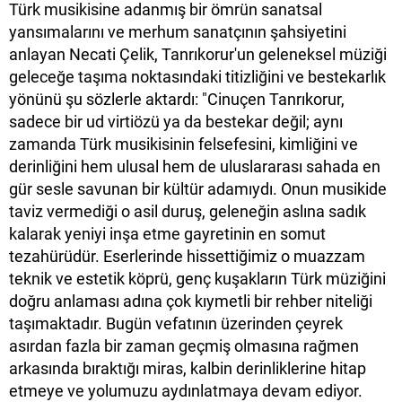
Türk musikisine adanmış bir ömrün sanatsal
yansımalarını ve merhum sanatçının şahsiyetini
anlayan Necati Çelik, Tanrıkorur'un geleneksel müziği
geleceğe taşıma noktasındaki titizliğini ve bestekarlık
yönünü şu sözlerle aktardı: "Cinuçen Tanrıkorur,
sadece bir ud virtiözü ya da bestekar değil; aynı
zamanda Türk musikisinin felsefesini, kimliğini ve
derinliğini hem ulusal hem de uluslararası sahada en
gür sesle savunan bir kültür adamıydı. Onun musikide
taviz vermediği o asil duruş, geleneğin aslına sadık
kalarak yeniyi inşa etme gayretinin en somut
tezahürüdür. Eserlerinde hissettiğimiz o muazzam
teknik ve estetik köprü, genç kuşakların Türk müziğini
doğru anlaması adına çok kıymetli bir rehber niteliği
taşımaktadır. Bugün vefatının üzerinden çeyrek
asırdan fazla bir zaman geçmiş olmasına rağmen
arkasında bıraktığı miras, kalbin derinliklerine hitap
etmeye ve yolumuzu aydınlatmaya devam ediyor.