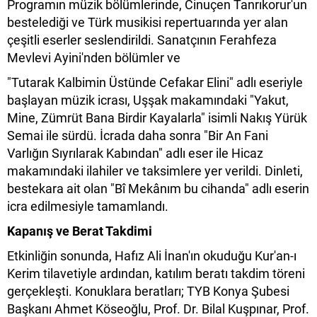
Programın müzik bölümlerinde, Cinuçen Tanrıkorur'un
bestelediği ve Türk musikisi repertuarında yer alan
çeşitli eserler seslendirildi. Sanatçının Ferahfeza
Mevlevi Ayini'nden bölümler ve
"Tutarak Kalbimin Üstünde Cefakar Elini" adlı eseriyle
başlayan müzik icrası, Uşşak makamındaki "Yakut,
Mine, Zümrüt Bana Birdir Kayalarla" isimli Nakış Yürük
Semai ile sürdü. İcrada daha sonra "Bir An Fani
Varlığın Sıyrılarak Kabından" adlı eser ile Hicaz
makamındaki ilahiler ve taksimlere yer verildi. Dinleti,
bestekara ait olan "Bî Mekânım bu cihanda" adlı eserin
icra edilmesiyle tamamlandı.
Kapanış ve Berat Takdimi
Etkinliğin sonunda, Hafız Ali İnan'ın okuduğu Kur'an-ı
Kerim tilavetiyle ardından, katılım beratı takdim töreni
gerçekleşti. Konuklara beratları; TYB Konya Şubesi
Başkanı Ahmet Köseoğlu, Prof. Dr. Bilal Kuşpınar, Prof.