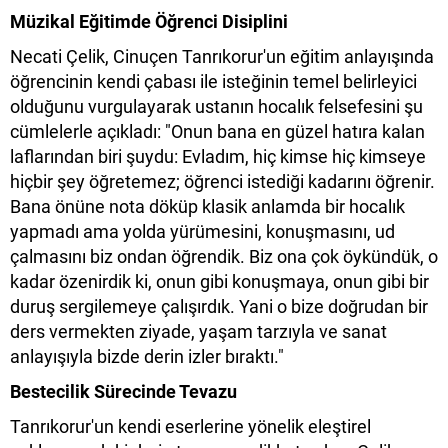
Müzikal Eğitimde Öğrenci Disiplini
Necati Çelik, Cinuçen Tanrıkorur'un eğitim anlayışında
öğrencinin kendi çabası ile isteğinin temel belirleyici
olduğunu vurgulayarak ustanın hocalık felsefesini şu
cümlelerle açıkladı: "Onun bana en güzel hatıra kalan
laflarından biri şuydu: Evladım, hiç kimse hiç kimseye
hiçbir şey öğretemez; öğrenci istediği kadarını öğrenir.
Bana önüne nota döküp klasik anlamda bir hocalık
yapmadı ama yolda yürümesini, konuşmasını, ud
çalmasını biz ondan öğrendik. Biz ona çok öykündük, o
kadar özenirdik ki, onun gibi konuşmaya, onun gibi bir
duruş sergilemeye çalışırdık. Yani o bize doğrudan bir
ders vermekten ziyade, yaşam tarzıyla ve sanat
anlayışıyla bizde derin izler bıraktı."
Bestecilik Sürecinde Tevazu
Tanrıkorur'un kendi eserlerine yönelik eleştirel