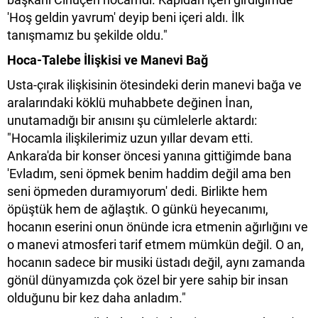
'Hoş geldin yavrum' deyip beni içeri aldı. İlk
tanışmamız bu şekilde oldu."
Hoca-Talebe İlişkisi ve Manevi Bağ
Usta-çırak ilişkisinin ötesindeki derin manevi bağa ve
aralarındaki köklü muhabbete değinen İnan,
unutamadığı bir anısını şu cümlelerle aktardı:
"Hocamla ilişkilerimiz uzun yıllar devam etti.
Ankara'da bir konser öncesi yanına gittiğimde bana
'Evladım, seni öpmek benim haddim değil ama ben
seni öpmeden duramıyorum' dedi. Birlikte hem
öpüştük hem de ağlaştık. O günkü heyecanımı,
hocanın eserini onun önünde icra etmenin ağırlığını ve
o manevi atmosferi tarif etmem mümkün değil. O an,
hocanın sadece bir musiki üstadı değil, aynı zamanda
gönül dünyamızda çok özel bir yere sahip bir insan
olduğunu bir kez daha anladım."