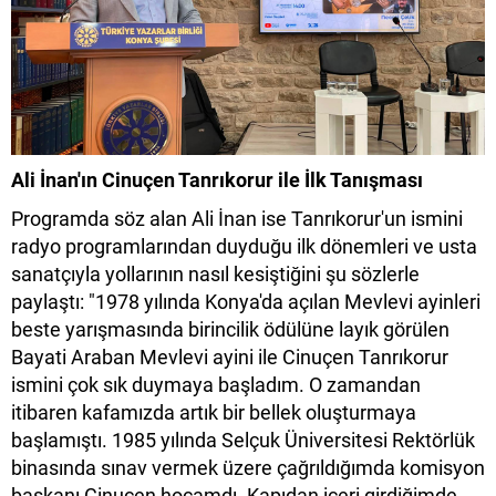
Ali İnan'ın Cinuçen Tanrıkorur ile İlk Tanışması
Programda söz alan Ali İnan ise Tanrıkorur'un ismini
radyo programlarından duyduğu ilk dönemleri ve usta
sanatçıyla yollarının nasıl kesiştiğini şu sözlerle
paylaştı: "1978 yılında Konya'da açılan Mevlevi ayinleri
beste yarışmasında birincilik ödülüne layık görülen
Bayati Araban Mevlevi ayini ile Cinuçen Tanrıkorur
ismini çok sık duymaya başladım. O zamandan
itibaren kafamızda artık bir bellek oluşturmaya
başlamıştı. 1985 yılında Selçuk Üniversitesi Rektörlük
binasında sınav vermek üzere çağrıldığımda komisyon
başkanı Cinuçen hocamdı. Kapıdan içeri girdiğimde