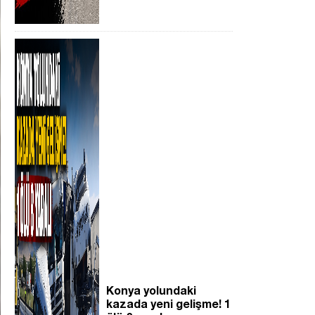
Konya yolundaki
kazada yeni gelişme! 1