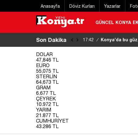
Anasayfa
Döviz Kurları
Yazarlar
Fot
GÜNCEL
KONYA
E
Son Dakika
Konya’da bu güze
17:42
/
DOLAR
47,846 TL
EURO
55,075 TL
STERLİN
64,673 TL
GRAM
6.677 TL
ÇEYREK
10.972 TL
YARIM
21.877 TL
CUMHURİYET
43.286 TL