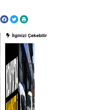
İlginizi Çekebilir