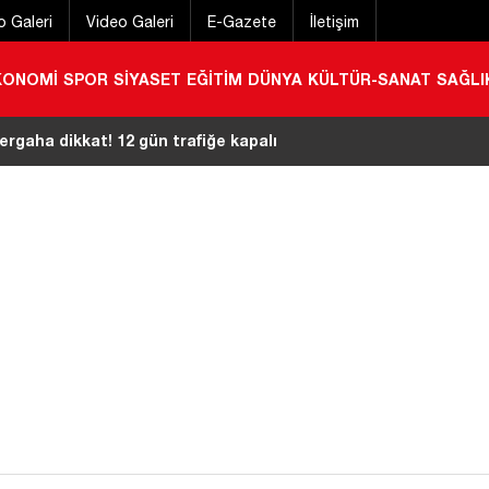
o Galeri
Video Galeri
E-Gazete
İletişim
KONOMİ
SPOR
SİYASET
EĞİTİM
DÜNYA
KÜLTÜR-SANAT
SAĞLI
rgaha dikkat! 12 gün trafiğe kapalı
|