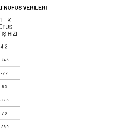
LI NÜFUS VERİLERİ
LLIK
ÜFUS
IŞ HIZI
4,2
-74,5
-7,7
8,3
-17,5
7,6
-26,9