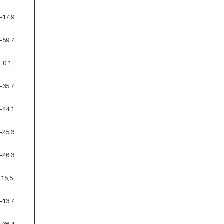
-17,9
-59,7
0,1
-35,7
-44,1
-25,3
-26,3
15,5
-13,7