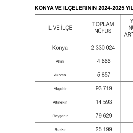
KONYA VE İLÇELERİNİN 2024-2025 YI
Y
TOPLAM
İL VE İLÇE
N
NÜFUS
ART
Konya
2 330 024
4 666
Ahırlı
5 857
Akören
93 719
Akşehir
14 593
Altınekin
79 629
Beyşehir
25 199
Bozkır