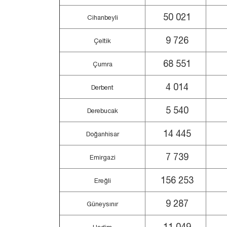
50 021
Cihanbeyli
9 726
Çeltik
68 551
Çumra
4 014
Derbent
5 540
Derebucak
14 445
Doğanhisar
7 739
Emirgazi
156 253
Ereğli
9 287
Güneysınır
11 049