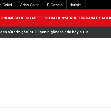
o Galeri
Video Galeri
E-Gazete
İletişim
KONOMİ
SPOR
SİYASET
EĞİTİM
DÜNYA
KÜLTÜR-SANAT
SAĞLI
lifi komisyondan geçti: Gözler Genel Kurul’da
|