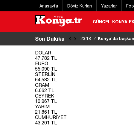
Anasayfa
Döviz Kurları
Yazarlar
Fot
GÜNCEL
KONYA
E
Son Dakika
Çerçeve Yasa tek
23:07
/
DOLAR
47,782 TL
EURO
55,090 TL
STERLİN
64,582 TL
GRAM
6.662 TL
ÇEYREK
10.967 TL
YARIM
21.861 TL
CUMHURİYET
43.201 TL