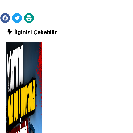
İlginizi Çekebilir