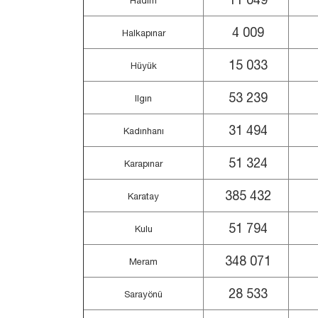
Hadim
4 009
Halkapınar
15 033
Hüyük
53 239
Ilgın
31 494
Kadınhanı
51 324
Karapınar
385 432
Karatay
51 794
Kulu
348 071
Meram
28 533
Sarayönü