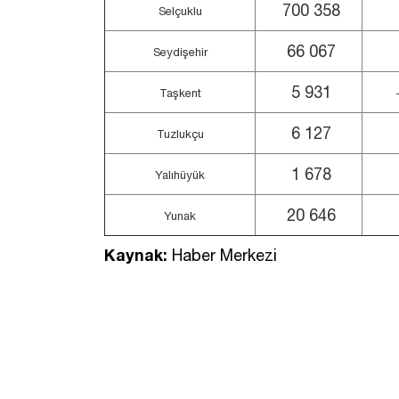
700 358
Selçuklu
66 067
Seydişehir
5 931
Taşkent
6 127
Tuzlukçu
1 678
Yalıhüyük
20 646
Yunak
Kaynak:
Haber Merkezi