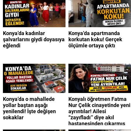
Konya’da kadınlar
Konya’da apartmanda
şalvarlarını giydi doyasıya
korkutan koku! Gerçek
eğlendi
ölçümle ortaya çıktı
Konya’da o mahallede
Konyalı öğretmen Fatma
yollar baştan aşağı
Nur Çelik cinayetinde yeni
yenilendi! İşte değişen
ayrıntılar! Ailesi
sokaklar
“zayıfladı’’ diye akıl
hastanesinden çıkarmış