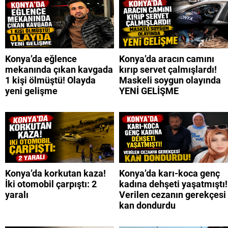
Konya’da eğlence
Konya’da aracın camını
mekanında çıkan kavgada
kırıp servet çalmışlardı!
1 kişi ölmüştü! Olayda
Maskeli soygun olayında
yeni gelişme
YENİ GELİŞME
Konya’da korkutan kaza!
Konya’da karı-koca genç
İki otomobil çarpıştı: 2
kadına dehşeti yaşatmıştı!
yaralı
Verilen cezanın gerekçesi
kan dondurdu