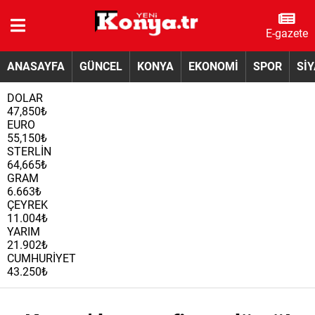
E-gazete
ANASAYFA
GÜNCEL
KONYA
EKONOMİ
SPOR
Sİ
DOLAR
47,850₺
EURO
55,150₺
STERLİN
64,665₺
GRAM
6.663₺
ÇEYREK
11.004₺
YARIM
21.902₺
CUMHURİYET
43.250₺