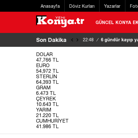
Anasayfa
Döviz Kurları
Yazarlar
Fot
GÜNCEL
KONYA
E
Son Dakika
6 gündür kayıp y
22:48
/
bulundu
|
DOLAR
47,766 TL
EURO
54,972 TL
STERLİN
64,393 TL
GRAM
6.473 TL
ÇEYREK
10.643 TL
YARIM
21.220 TL
CUMHURİYET
41.986 TL