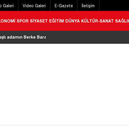
o Galeri
Video Galeri
E-Gazete
İletişim
KONOMİ
SPOR
SİYASET
EĞİTİM
DÜNYA
KÜLTÜR-SANAT
SAĞLI
aşlı adamın Berke Barajı’nda cansız bedeni