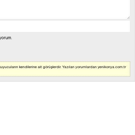
yorum.
uyucuların kendilerine ait görüşlerdir. Yazılan yorumlardan yenikonya.com.tr