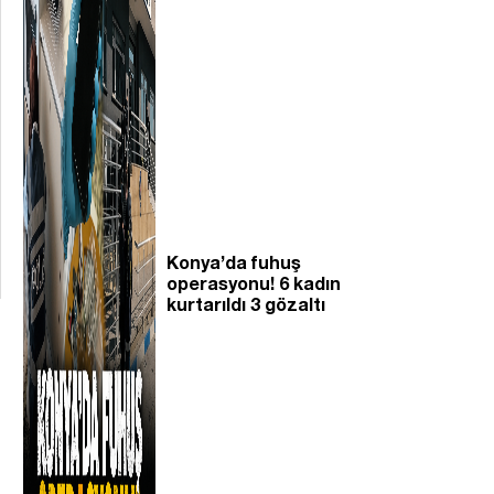
Konya’da fuhuş
operasyonu! 6 kadın
kurtarıldı 3 gözaltı