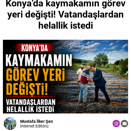
Konya’da kaymakamın görev
yeri değişti! Vatandaşlardan
helallik istedi
Mustafa İlker Şen
İnternet Editörü