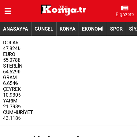
E-gazete
ANASAYFA
GÜNCEL
KONYA
EKONOMİ
SPOR
Sİ
DOLAR
47,824₺
EURO
55,078₺
STERLİN
64,629₺
GRAM
6.654₺
ÇEYREK
10.930₺
YARIM
21.793₺
CUMHURİYET
43.118₺