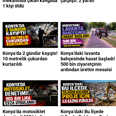
mekanında çıkan kavgada
çarpıştı: 2 yaralı
1 kişi öldü
Konya’da 2 gündür kayıptı!
Konya’daki lavanta
10 metrelik çukurdan
bahçesinde hasat başladı!
kurtarıldı
500 bin ziyaretçinin
ardından üretim mesaisi
Konya’da motosiklet
Konya’daki Bu İlçede