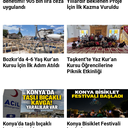
denetimi! 905 bin lira ceza
Yıllardır Beklenen Proje
uygulandı
İçin İlk Kazma Vuruldu
Bozkır’da 4-6 Yaş Kur’an
Taşkent’te Yaz Kur’an
Kursu İçin İlk Adım Atıldı
Kursu Öğrencilerine
Piknik Etkinliği
Konya’da taşlı bıçaklı
Konya Bisiklet Festivali