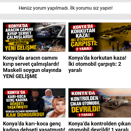
Henüz yorum yapılmadı. İlk yorumu siz yapın!
Konya’da aracın camını
Konya’da korkutan kaza!
kırıp servet çalmışlardı!
İki otomobil çarpıştı: 2
Maskeli soygun olayında
yaralı
YENİ GELİŞME
Konya’da karı-koca genç
Konya’da kontrolden çıkan
kadına dehşeti yaşatmıştı!
otomobil devrildi! 1 yaralı