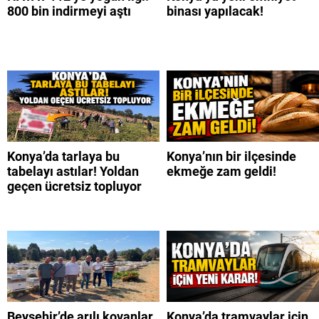
800 bin indirmeyi aştı
binası yapılacak!
Konya’da tarlaya bu
Konya’nın bir ilçesinde
tabelayı astılar! Yoldan
ekmeğe zam geldi!
geçen ücretsiz topluyor
Beyşehir’de arılı kovanlar
Konya’da tramvaylar için