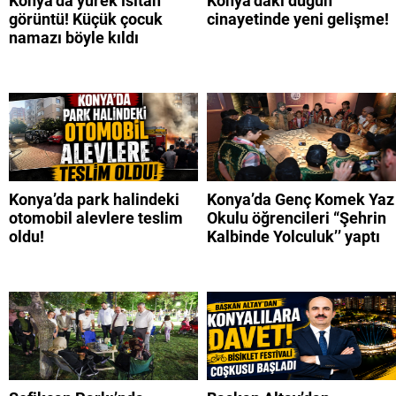
Konya’da yürek ısıtan
Konya’daki düğün
görüntü! Küçük çocuk
cinayetinde yeni gelişme!
namazı böyle kıldı
Konya’da park halindeki
Konya’da Genç Komek Yaz
otomobil alevlere teslim
Okulu öğrencileri “Şehrin
oldu!
Kalbinde Yolculuk’’ yaptı