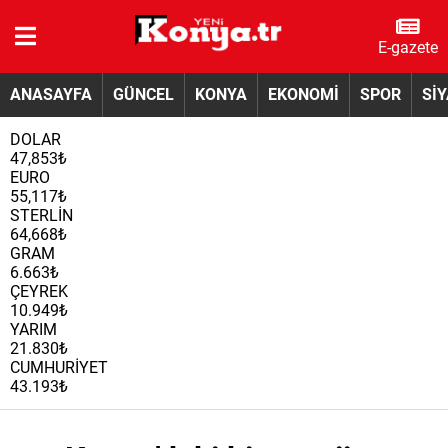
E-gazete
ANASAYFA
GÜNCEL
KONYA
EKONOMİ
SPOR
Sİ
DOLAR
47,853₺
EURO
55,117₺
STERLİN
64,668₺
GRAM
6.663₺
ÇEYREK
10.949₺
YARIM
21.830₺
CUMHURİYET
43.193₺