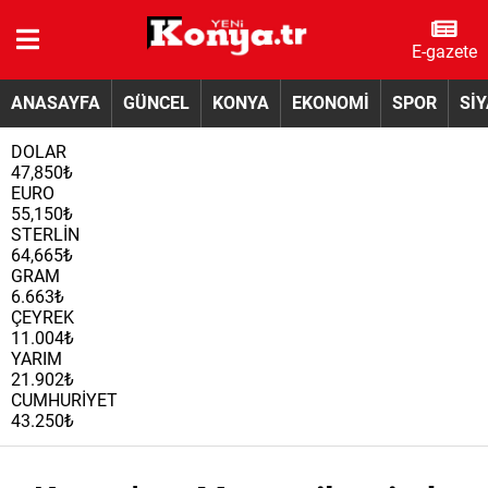
E-gazete
ANASAYFA
GÜNCEL
KONYA
EKONOMİ
SPOR
Sİ
DOLAR
47,850₺
EURO
55,150₺
STERLİN
64,665₺
GRAM
6.663₺
ÇEYREK
11.004₺
YARIM
21.902₺
CUMHURİYET
43.250₺