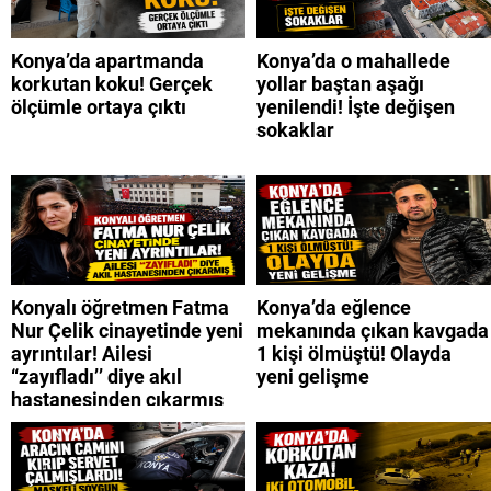
Konya’da apartmanda
Konya’da o mahallede
korkutan koku! Gerçek
yollar baştan aşağı
ölçümle ortaya çıktı
yenilendi! İşte değişen
sokaklar
Konyalı öğretmen Fatma
Konya’da eğlence
Nur Çelik cinayetinde yeni
mekanında çıkan kavgada
ayrıntılar! Ailesi
1 kişi ölmüştü! Olayda
“zayıfladı’’ diye akıl
yeni gelişme
hastanesinden çıkarmış