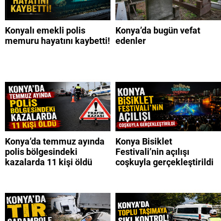
Konyalı emekli polis
Konya’da bugün vefat
memuru hayatını kaybetti!
edenler
Konya’da temmuz ayında
Konya Bisiklet
polis bölgesindeki
Festivali’nin açılışı
kazalarda 11 kişi öldü
coşkuyla gerçekleştirildi