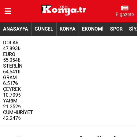
E-gazete
ANASAYFA
GÜNCEL
KONYA
EKONOMİ
SPOR
Sİ
DOLAR
47,893₺
EURO
55,054₺
STERLİN
64,541₺
GRAM
6.517₺
ÇEYREK
10.709₺
YARIM
21.352₺
CUMHURİYET
42.247₺