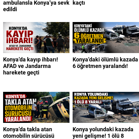
ambulansla Konya’ya sevk
kaçtı
edildi
Konya’da kayıp ihbarı!
Konya’daki ölümlü kazada
AFAD ve Jandarma
6 öğretmen yaralandı!
harekete geçti
Konya’da takla atan
Konya yolundaki kazada
otomobilin sürücüsü
yeni gelişme! 1 ölü 8