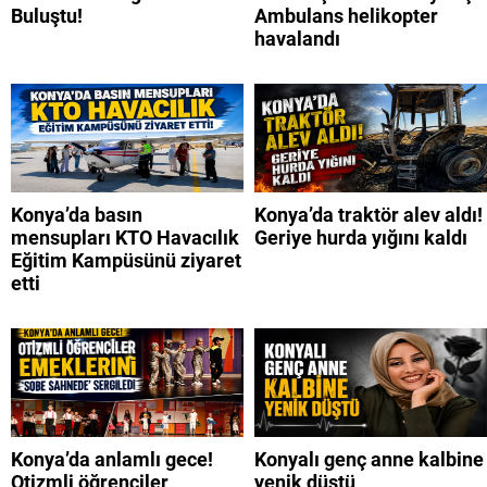
Buluştu!
Ambulans helikopter
havalandı
Konya’da basın
Konya’da traktör alev aldı!
mensupları KTO Havacılık
Geriye hurda yığını kaldı
Eğitim Kampüsünü ziyaret
etti
Konya’da anlamlı gece!
Konyalı genç anne kalbine
Otizmli öğrenciler
yenik düştü