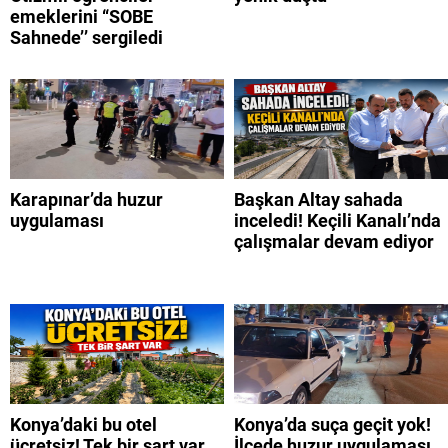
emeklerini “SOBE
Sahnede’’ sergiledi
Karapınar’da huzur
Başkan Altay sahada
uygulaması
inceledi! Keçili Kanalı’nda
çalışmalar devam ediyor
Konya’daki bu otel
Konya’da suça geçit yok!
ücretsiz! Tek bir şart var
İlçede huzur uygulaması