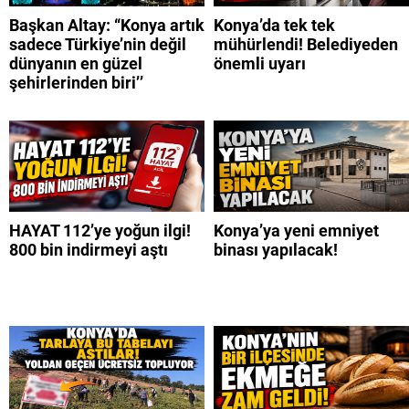
Başkan Altay: “Konya artık
Konya’da tek tek
sadece Türkiye’nin değil
mühürlendi! Belediyeden
dünyanın en güzel
önemli uyarı
şehirlerinden biri’’
HAYAT 112’ye yoğun ilgi!
Konya’ya yeni emniyet
800 bin indirmeyi aştı
binası yapılacak!