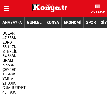
E-gazete
ANASAYFA
GÜNCEL
KONYA
EKONOMİ
SPOR
Sİ
DOLAR
47,853₺
EURO
55,117₺
STERLİN
64,668₺
GRAM
6.663₺
ÇEYREK
10.949₺
YARIM
21.830₺
CUMHURİYET
43.193₺