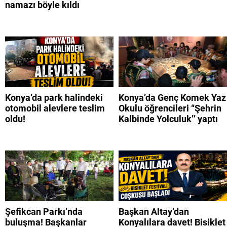
namazı böyle kıldı
Konya’da park halindeki
Konya’da Genç Komek Yaz
otomobil alevlere teslim
Okulu öğrencileri “Şehrin
oldu!
Kalbinde Yolculuk’’ yaptı
Şefikcan Parkı’nda
Başkan Altay’dan
buluşma! Başkanlar
Konyalılara davet! Bisiklet