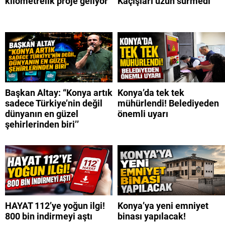
kilometrelik proje geliyor
Kaçışları uzun sürmedi
Başkan Altay: “Konya artık
Konya’da tek tek
sadece Türkiye’nin değil
mühürlendi! Belediyeden
dünyanın en güzel
önemli uyarı
şehirlerinden biri’’
HAYAT 112’ye yoğun ilgi!
Konya’ya yeni emniyet
800 bin indirmeyi aştı
binası yapılacak!