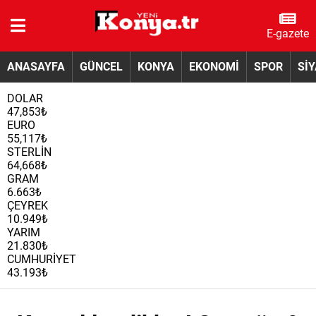
E-gazete
ANASAYFA
GÜNCEL
KONYA
EKONOMİ
SPOR
Sİ
DOLAR
47,853₺
EURO
55,117₺
STERLİN
64,668₺
GRAM
6.663₺
ÇEYREK
10.949₺
YARIM
21.830₺
CUMHURİYET
43.193₺