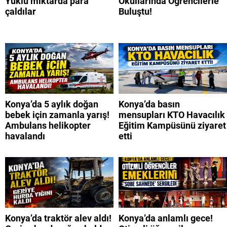
Yüklü miktarda para
Okullarında Öğrencilerle
çaldılar
Buluştu!
Konya’da 5 aylık doğan
Konya’da basın
bebek için zamanla yarış!
mensupları KTO Havacılık
Ambulans helikopter
Eğitim Kampüsünü ziyaret
havalandı
etti
Konya’da traktör alev aldı!
Konya’da anlamlı gece!