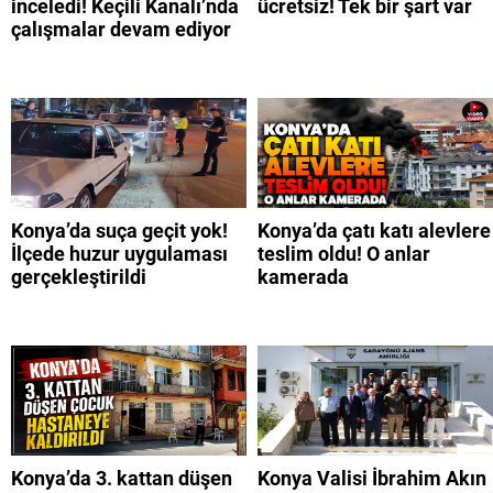
inceledi! Keçili Kanalı’nda
ücretsiz! Tek bir şart var
çalışmalar devam ediyor
Konya’da suça geçit yok!
Konya’da çatı katı alevlere
İlçede huzur uygulaması
teslim oldu! O anlar
gerçekleştirildi
kamerada
Konya’da 3. kattan düşen
Konya Valisi İbrahim Akın