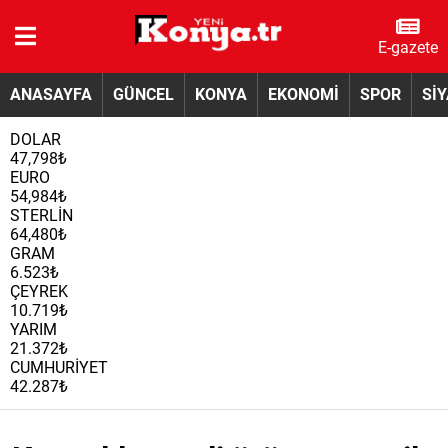
E-gazete
ANASAYFA
GÜNCEL
KONYA
EKONOMİ
SPOR
Sİ
DOLAR
47,798₺
EURO
54,984₺
STERLİN
64,480₺
GRAM
6.523₺
ÇEYREK
10.719₺
YARIM
21.372₺
CUMHURİYET
42.287₺