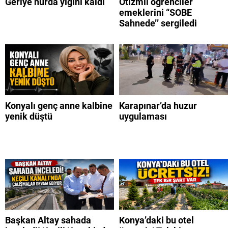
Geriye hurda yığını kaldı
Otizmli öğrenciler
emeklerini “SOBE
Sahnede’’ sergiledi
Konyalı genç anne kalbine
Karapınar’da huzur
yenik düştü
uygulaması
Başkan Altay sahada
Konya’daki bu otel