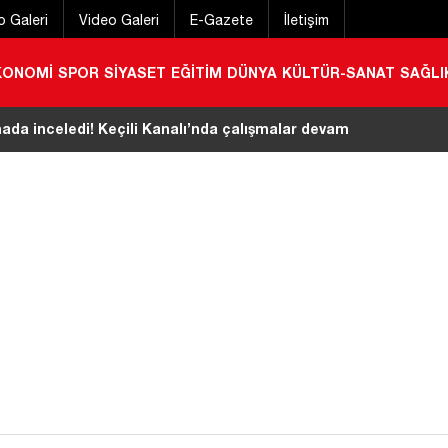
o Galeri
Video Galeri
E-Gazete
İletişim
KONOMİ
SPOR
SİYASET
EĞİTİM
DÜNYA
KÜLTÜR-SANAT
SAĞLI
l ücretsiz! Tek bir şart var
|