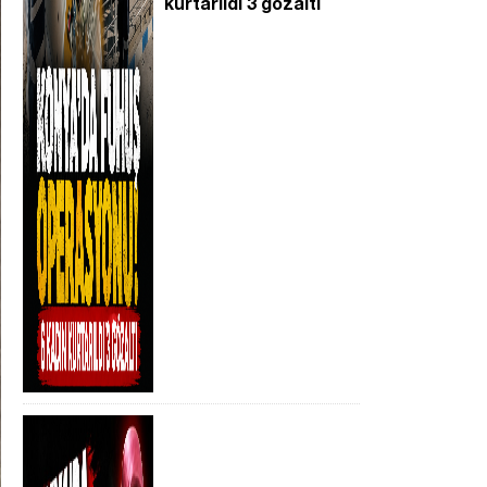
kurtarıldı 3 gözaltı