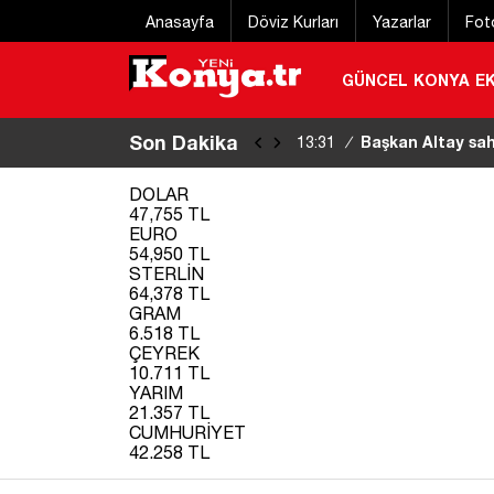
Anasayfa
Döviz Kurları
Yazarlar
Fot
GÜNCEL
KONYA
E
Son Dakika
Konya’daki bu ote
13:35
/
DOLAR
47,755 TL
EURO
54,950 TL
STERLİN
64,378 TL
GRAM
6.518 TL
ÇEYREK
10.711 TL
YARIM
21.357 TL
CUMHURİYET
42.258 TL