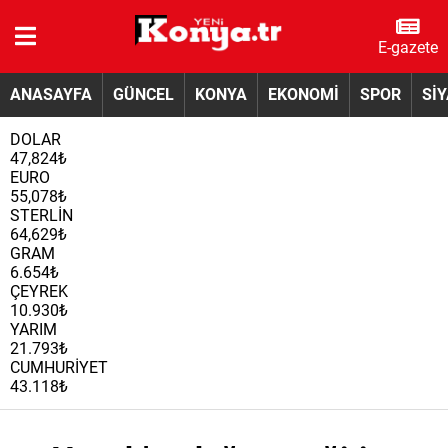
E-gazete
ANASAYFA
GÜNCEL
KONYA
EKONOMİ
SPOR
Sİ
DOLAR
47,824₺
EURO
55,078₺
STERLİN
64,629₺
GRAM
6.654₺
ÇEYREK
10.930₺
YARIM
21.793₺
CUMHURİYET
43.118₺