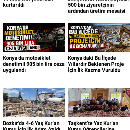
kurtarıldı
500 bin ziyaretçinin
ardından üretim mesaisi
Konya’da motosiklet
Konya’daki Bu İlçede
denetimi! 905 bin lira ceza
Yıllardır Beklenen Proje
uygulandı
İçin İlk Kazma Vuruldu
Bozkır’da 4-6 Yaş Kur’an
Taşkent’te Yaz Kur’an
Kursu İçin İlk Adım Atıldı
Kursu Öğrencilerine