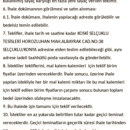
kullanılmış sayaç karşılığı en fazla yeni sayaç verilen tekliftir.
6. İhale dokümanının görülmesi ve satın alınması:
6.1. İhale dokümanı, ihalenin yapılacağı adreste görülebilir ve
bedelsiz temin edilebilir.
7. Teklifler, ihale tarih ve saatine kadar KOSKİ SELÇUKLU
TESİSLERİ HOROZLUHAN MAH.ALBAYRAK CAD.NO:38
SELÇUKLU/KONYA adresine elden teslim edilebileceği gibi, aynı
adrese iadeli taahhütlü posta vasıtasıyla da gönderilebilir.
8. İstekliler tekliflerini, mal kalem-kalemleri için teklif birim
fiyatlar üzerinden vereceklerdir. İhale sonucu, üzerine ihale
yapılan istekliyle her bir mal kalemi miktarı ile bu mal kalemleri
için teklif edilen birim fiyatların çarpımı sonucu bulunan toplam
bedel üzerinden sözleşme imzalanacaktır.
9. Bu ihalede işin tamamı için teklif verilecektir.
10. İstekliler en az yukarıda belirtilen tutar kadar geçici teminat
vereceklerdir. Geçici teminatların geçerlik süresi ihale tarihinden