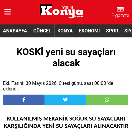
E-gazete
ANASAYFA
GÜNCEL
KONYA
EKONOMİ
SPOR
Sİ
KOSKİ yeni su sayaçları
alacak
Ekl. Tarihi: 30 Mayıs 2026, C.tesi günü, saat 00:00 'de
eklendi.
KULLANILMIŞ MEKANİK SOĞUK SU SAYAÇLARI
KARŞILIĞINDA YENİ SU SAYAÇLARI ALINACAKTIR