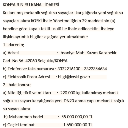
KONYA B.B. SU KANAL İDARESİ
Kullanılmış mekanik soğuk su sayaçları karşılığında yeni soğuk su
sayaçları alımı KOSKİ İhale Yönetmeliğinin 29.maddesinin (a)
bendine göre kapalı teklif usulü ile ihale edilecektir. İhaleye
ilişkin ayrıntılı bilgiler aşağıda yer almaktadır:
1. İdarenin;
a) Adresi : İhsaniye Mah. Kazım Karabekir
Cad. No:56 42060 Selçuklu/KONYA
b) Telefon ve faks numarası : 3322216100 - 3322354634
c) Elektronik Posta Adresi : bilgi@koski.gov.tr
2. İhale konusu;
a) Niteliği, türü ve miktarı : 220.000 kg kullanılmış mekanik
soğuk su sayacı karşılığında yeni DN20 anma çaplı mekanik soğuk
su sayacı alımı.
b) Muhammen bedel : 55.000.000,00 TL
c) Geçici teminat : 1.650.000,00 TL