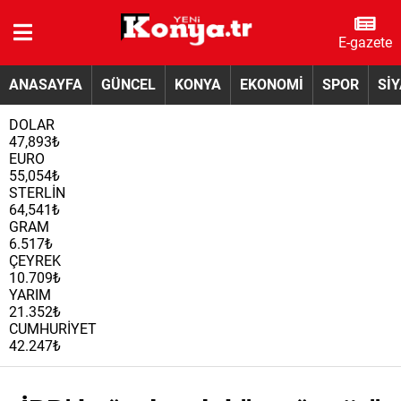
E-gazete
ANASAYFA
GÜNCEL
KONYA
EKONOMİ
SPOR
Sİ
DOLAR
47,893₺
EURO
55,054₺
STERLİN
64,541₺
GRAM
6.517₺
ÇEYREK
10.709₺
YARIM
21.352₺
CUMHURİYET
42.247₺