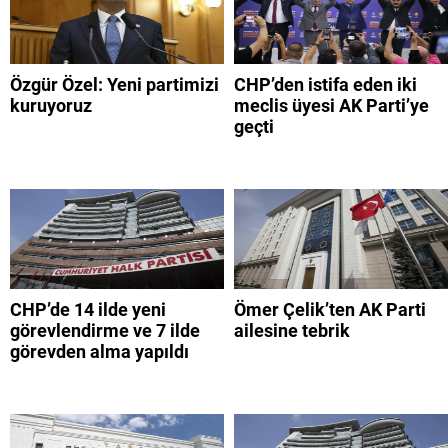
Özgür Özel: Yeni partimizi
CHP’den istifa eden iki
kuruyoruz
meclis üyesi AK Parti’ye
geçti
CHP’de 14 ilde yeni
Ömer Çelik’ten AK Parti
görevlendirme ve 7 ilde
ailesine tebrik
görevden alma yapıldı