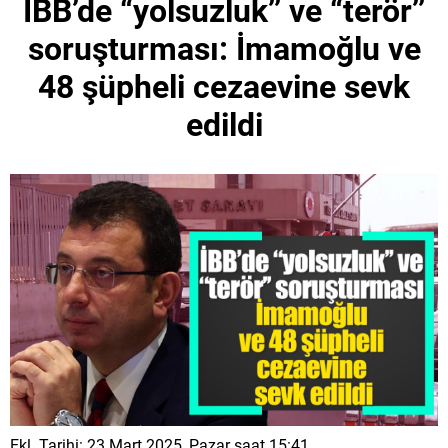
İBB’de “yolsuzluk’’ ve “terör’’
soruşturması: İmamoğlu ve
48 şüpheli cezaevine sevk
edildi
Ekl. Tarihi: 23 Mart 2025, Pazar saat 15:41