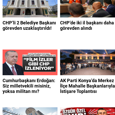
CHP’li 2 Belediye Başkanı
CHP’de iki il başkanı daha
görevden uzaklaştırıldı!
görevden alındı
Cumhurbaşkanı Erdoğan:
AK Parti Konya’da Merkez
Siz milletvekili misiniz,
İlçe Mahalle Başkanlarıyla
yoksa militan mı?
İstişare Toplantısı