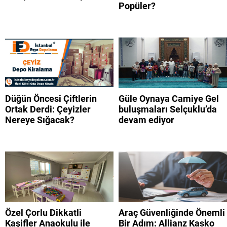
Popüler?
Düğün Öncesi Çiftlerin
Güle Oynaya Camiye Gel
Ortak Derdi: Çeyizler
buluşmaları Selçuklu’da
Nereye Sığacak?
devam ediyor
Özel Çorlu Dikkatli
Araç Güvenliğinde Önemli
Kaşifler Anaokulu ile
Bir Adım: Allianz Kasko