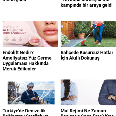
kampında bir araya geldi
Endolift Nedir?
Bahçede Kusursuz Hatlar
Ameliyatsız Yüz Germe
İçin Akıllı Dokunuş
Uygulaması Hakkında
Merak Edilenler
Türkiye’de Denizcilik
Mal Rejimi Ne Zaman