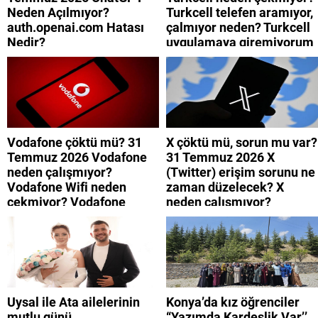
Neden Açılmıyor?
Turkcell telefen aramıyor,
auth.openai.com Hatası
çalmıyor neden? Turkcell
Nedir?
uygulamaya giremiyorum
neden? Turkcell internet
neden yavaş?
Vodafone çöktü mü? 31
X çöktü mü, sorun mu var?
Temmuz 2026 Vodafone
31 Temmuz 2026 X
neden çalışmıyor?
(Twitter) erişim sorunu ne
Vodafone Wifi neden
zaman düzelecek? X
çekmiyor? Vodafone
neden çalışmıyor?
mobil uygulamaya neden
giremiyorum?
Uysal ile Ata ailelerinin
Konya’da kız öğrenciler
mutlu günü
“Yazımda Kardeşlik Var’’