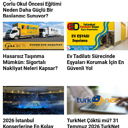
Çorlu Okul Öncesi Eğitimi
Neden Daha Güçlü Bir
Başlangıç Sunuyor?
Hasarsız Taşınma
Ev Tadilatı Sürecinde
Mümkün: Sigortalı
Eşyaları Korumak İçin En
Nakliyat Neleri Kapsar?
Güvenli Yol
2026 İstanbul
TurkNet Çöktü mü? 31
Konserlerine En Kolay
Temmuz 2026 TurkNet