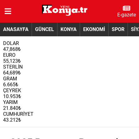
E-gazete
ANASAYFA
GÜNCEL
KONYA
EKONOMİ
SPOR
Sİ
DOLAR
47,868₺
EURO
55,123₺
STERLİN
64,689₺
GRAM
6.665₺
ÇEYREK
10.953₺
YARIM
21.840₺
CUMHURİYET
43.212₺