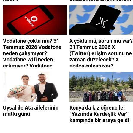
neden? Turkcell internet
neden yavaş?
Vodafone çöktü mü? 31
X çöktü mü, sorun mu var?
Temmuz 2026 Vodafone
31 Temmuz 2026 X
neden çalışmıyor?
(Twitter) erişim sorunu ne
Vodafone Wifi neden
zaman düzelecek? X
çekmiyor? Vodafone
neden çalışmıyor?
mobil uygulamaya neden
giremiyorum?
Uysal ile Ata ailelerinin
Konya’da kız öğrenciler
mutlu günü
“Yazımda Kardeşlik Var’’
kampında bir araya geldi