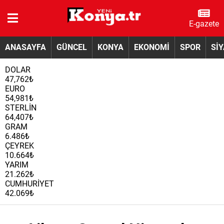
E-gazete
ANASAYFA
GÜNCEL
KONYA
EKONOMİ
SPOR
Sİ
DOLAR
47,762₺
EURO
54,981₺
STERLİN
64,407₺
GRAM
6.486₺
ÇEYREK
10.664₺
YARIM
21.262₺
CUMHURİYET
42.069₺