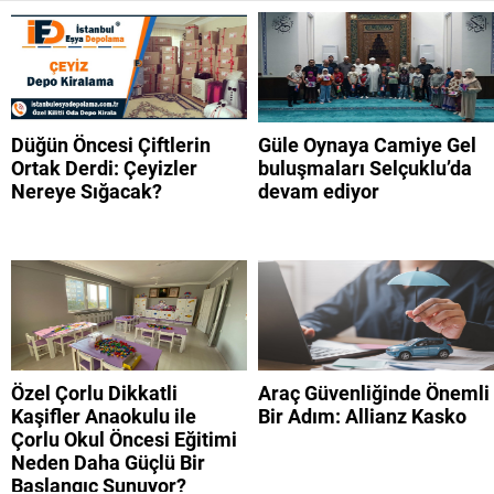
Düğün Öncesi Çiftlerin
Güle Oynaya Camiye Gel
Ortak Derdi: Çeyizler
buluşmaları Selçuklu’da
Nereye Sığacak?
devam ediyor
Özel Çorlu Dikkatli
Araç Güvenliğinde Önemli
Kaşifler Anaokulu ile
Bir Adım: Allianz Kasko
Çorlu Okul Öncesi Eğitimi
Neden Daha Güçlü Bir
Başlangıç Sunuyor?