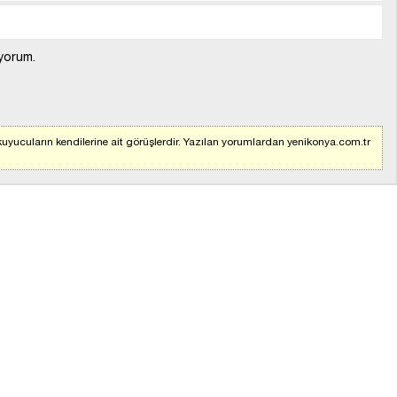
yorum.
uyucuların kendilerine ait görüşlerdir. Yazılan yorumlardan yenikonya.com.tr