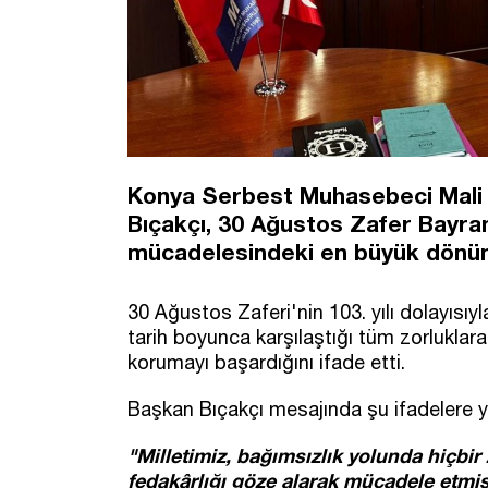
Konya Serbest Muhasebeci Mali 
Bıçakçı, 30 Ağustos Zafer Bayram
mücadelesindeki en büyük dönüm 
30 Ağustos Zaferi'nin 103. yılı dolayısıy
tarih boyunca karşılaştığı tüm zorluklara
korumayı başardığını ifade etti.
Başkan Bıçakçı mesajında şu ifadelere ye
"Milletimiz, bağımsızlık yolunda hiçbi
fedakârlığı göze alarak mücadele etmişti