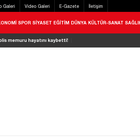
o Galeri
Video Galeri
E-Gazete
İletişim
KONOMİ
SPOR
SİYASET
EĞİTİM
DÜNYA
KÜLTÜR-SANAT
SAĞLI
ı aile kampı: 10 bin aile doğayla buluştu
|