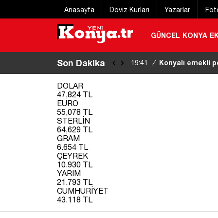
Anasayfa
Döviz Kurları
Yazarlar
Fot
GÜNCEL
KONYA
E
Son Dakika
81 ilde eş zamanl
19:18
/
DOLAR
47,824 TL
EURO
55,078 TL
STERLİN
64,629 TL
GRAM
6.654 TL
ÇEYREK
10.930 TL
YARIM
21.793 TL
CUMHURİYET
43.118 TL