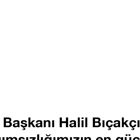
şkanı Halil Bıçakçı
ımsızlığımızın en güç