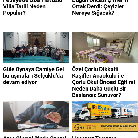
Villa Tatili Neden
Ortak Derdi: Çeyizler
Popüler?
Nereye Sığacak?
Güle Oynaya Camiye Gel
Özel Çorlu Dikkatli
buluşmaları Selçuklu’da
Kaşifler Anaokulu ile
devam ediyor
Çorlu Okul Öncesi Eğitimi
Neden Daha Güçlü Bir
Başlangıç Sunuyor?