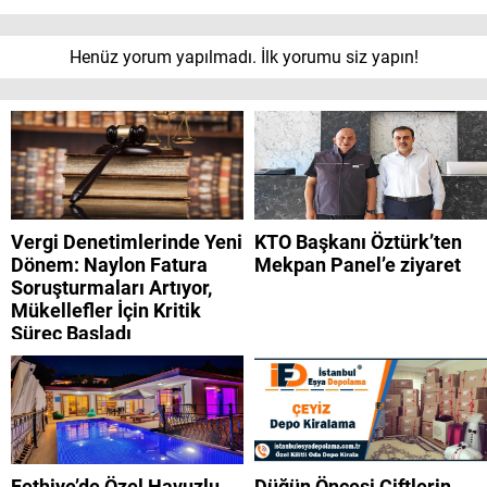
Henüz yorum yapılmadı. İlk yorumu siz yapın!
Vergi Denetimlerinde Yeni
KTO Başkanı Öztürk’ten
Dönem: Naylon Fatura
Mekpan Panel’e ziyaret
Soruşturmaları Artıyor,
Mükellefler İçin Kritik
Süreç Başladı
Fethiye’de Özel Havuzlu
Düğün Öncesi Çiftlerin