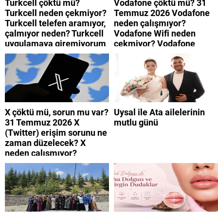
Turkcell çöktü mü?
Vodafone çöktü mü? 31
Turkcell neden çekmiyor?
Temmuz 2026 Vodafone
Turkcell telefen aramıyor,
neden çalışmıyor?
çalmıyor neden? Turkcell
Vodafone Wifi neden
uygulamaya giremiyorum
çekmiyor? Vodafone
neden? Turkcell internet
mobil uygulamaya neden
neden yavaş?
giremiyorum?
X çöktü mü, sorun mu var?
Uysal ile Ata ailelerinin
31 Temmuz 2026 X
mutlu günü
(Twitter) erişim sorunu ne
zaman düzelecek? X
neden çalışmıyor?