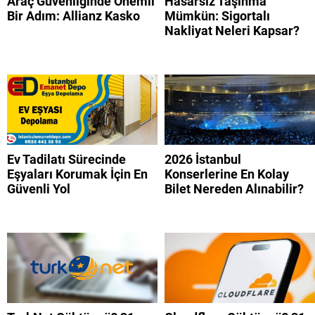
Araç Güvenliğinde Önemli
Hasarsız Taşınma
Bir Adım: Allianz Kasko
Mümkün: Sigortalı
Nakliyat Neleri Kapsar?
Ev Tadilatı Sürecinde
2026 İstanbul
Eşyaları Korumak İçin En
Konserlerine En Kolay
Güvenli Yol
Bilet Nereden Alınabilir?