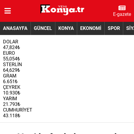
E-gazete
ANASAYFA
GÜNCEL
KONYA
EKONOMİ
SPOR
Sİ
DOLAR
47,824₺
EURO
55,054₺
STERLİN
64,629₺
GRAM
6.651₺
ÇEYREK
10.930₺
YARIM
21.793₺
CUMHURİYET
43.118₺