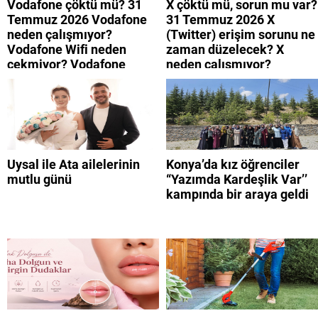
Vodafone çöktü mü? 31
X çöktü mü, sorun mu var?
Temmuz 2026 Vodafone
31 Temmuz 2026 X
neden çalışmıyor?
(Twitter) erişim sorunu ne
Vodafone Wifi neden
zaman düzelecek? X
çekmiyor? Vodafone
neden çalışmıyor?
mobil uygulamaya neden
giremiyorum?
Uysal ile Ata ailelerinin
Konya’da kız öğrenciler
mutlu günü
“Yazımda Kardeşlik Var’’
kampında bir araya geldi