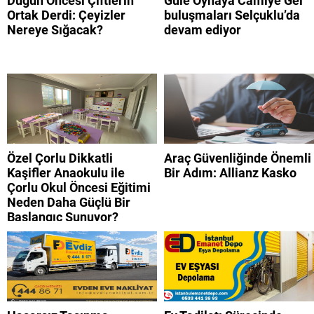
Düğün Öncesi Çiftlerin
Güle Oynaya Camiye Gel
Ortak Derdi: Çeyizler
buluşmaları Selçuklu’da
Nereye Sığacak?
devam ediyor
Özel Çorlu Dikkatli
Araç Güvenliğinde Önemli
Kaşifler Anaokulu ile
Bir Adım: Allianz Kasko
Çorlu Okul Öncesi Eğitimi
Neden Daha Güçlü Bir
Başlangıç Sunuyor?