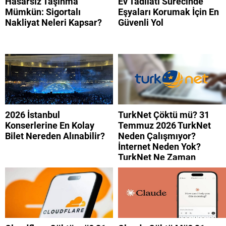
Hasarsız Taşınma
Ev Tadilatı Sürecinde
Mümkün: Sigortalı
Eşyaları Korumak İçin En
Nakliyat Neleri Kapsar?
Güvenli Yol
2026 İstanbul
TurkNet Çöktü mü? 31
Konserlerine En Kolay
Temmuz 2026 TurkNet
Bilet Nereden Alınabilir?
Neden Çalışmıyor?
İnternet Neden Yok?
TurkNet Ne Zaman
Düzelecek?