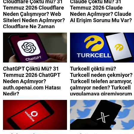
Cloudflare Çöktü mü? 31
Claude Çöktü Mü? 31
Temmuz 2026 Cloudflare
Temmuz 2026 Claude
Neden Çalışmıyor? Web
Neden Açılmıyor? Claude
Siteleri Neden Açılmıyor?
AI Erişim Sorunu Mu Var?
Cloudflare Ne Zaman
Düzelecek?
ChatGPT Çöktü Mü? 31
Turkcell çöktü mü?
Temmuz 2026 ChatGPT
Turkcell neden çekmiyor?
Neden Açılmıyor?
Turkcell telefen aramıyor,
auth.openai.com Hatası
çalmıyor neden? Turkcell
Nedir?
uygulamaya giremiyorum
neden? Turkcell internet
neden yavaş?