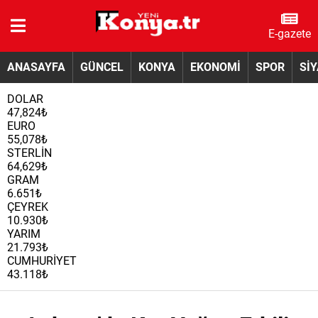
E-gazete
ANASAYFA
GÜNCEL
KONYA
EKONOMİ
SPOR
Sİ
DOLAR
47,824₺
EURO
55,078₺
STERLİN
64,629₺
GRAM
6.651₺
ÇEYREK
10.930₺
YARIM
21.793₺
CUMHURİYET
43.118₺