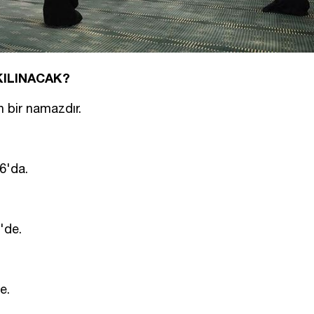
KILINACAK?
 bir namazdır.
6'da.
'de.
e.