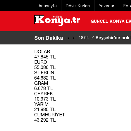
Anasayfa
Döviz Kurları
Yazarlar
Fot
GÜNCEL
KONYA
E
Son Dakika
Konya’da tramvay
17:46
/
DOLAR
47,845 TL
EURO
55,086 TL
STERLİN
64,682 TL
GRAM
6.678 TL
ÇEYREK
10.973 TL
YARIM
21.880 TL
CUMHURİYET
43.292 TL