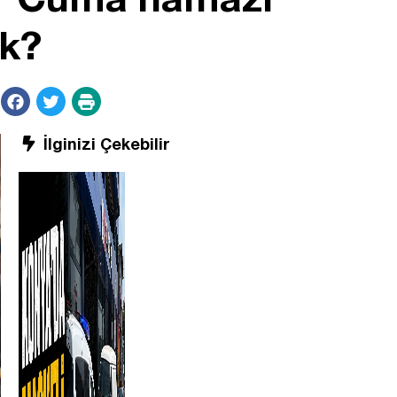
ak?
İlginizi Çekebilir