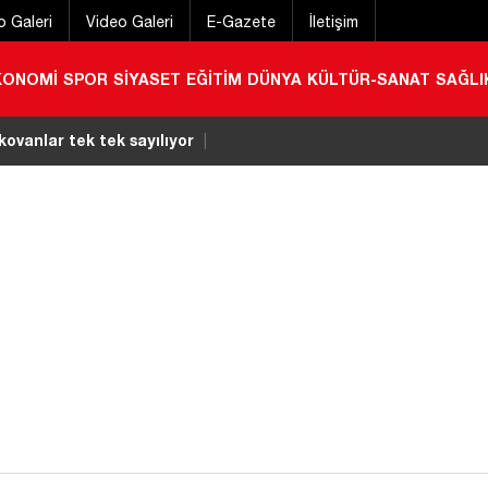
o Galeri
Video Galeri
E-Gazete
İletişim
KONOMİ
SPOR
SİYASET
EĞİTİM
DÜNYA
KÜLTÜR-SANAT
SAĞLI
lar için yeni karar!
|