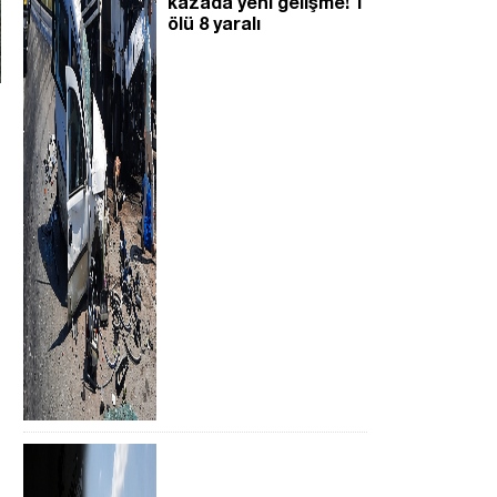
kazada yeni gelişme! 1
ölü 8 yaralı