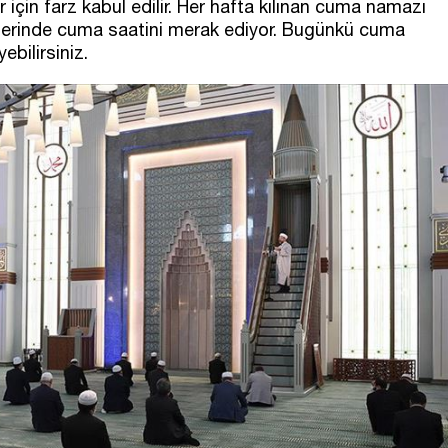
için farz kabul edilir. Her hafta kılınan cuma namazı
illerinde cuma saatini merak ediyor. Bugünkü cuma
ebilirsiniz.