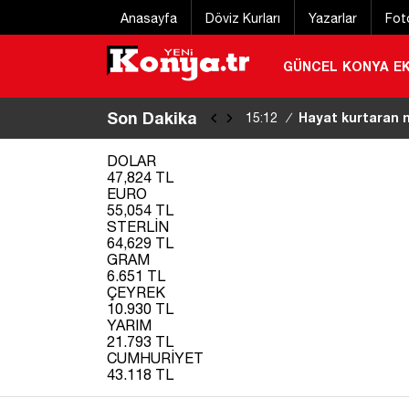
Anasayfa
Döviz Kurları
Yazarlar
Fot
GÜNCEL
KONYA
E
Son Dakika
Konya’da toplu t
15:11
/
DOLAR
47,824 TL
EURO
55,054 TL
STERLİN
64,629 TL
GRAM
6.651 TL
ÇEYREK
10.930 TL
YARIM
21.793 TL
CUMHURİYET
43.118 TL