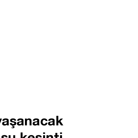
 yaşanacak
 su kesinti