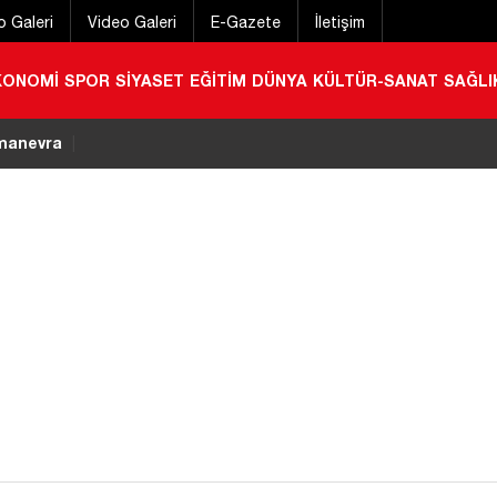
o Galeri
Video Galeri
E-Gazete
İletişim
KONOMİ
SPOR
SİYASET
EĞİTİM
DÜNYA
KÜLTÜR-SANAT
SAĞLI
aşımaya sıkı kontrol! Ekipler sahada
|