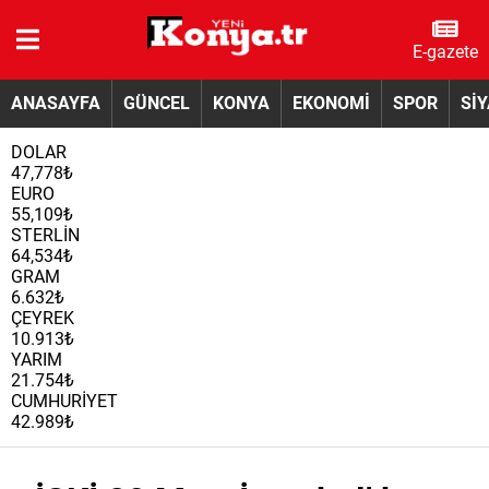
E-gazete
ANASAYFA
GÜNCEL
KONYA
EKONOMİ
SPOR
Sİ
DOLAR
47,778₺
EURO
55,109₺
STERLİN
64,534₺
GRAM
6.632₺
ÇEYREK
10.913₺
YARIM
21.754₺
CUMHURİYET
42.989₺