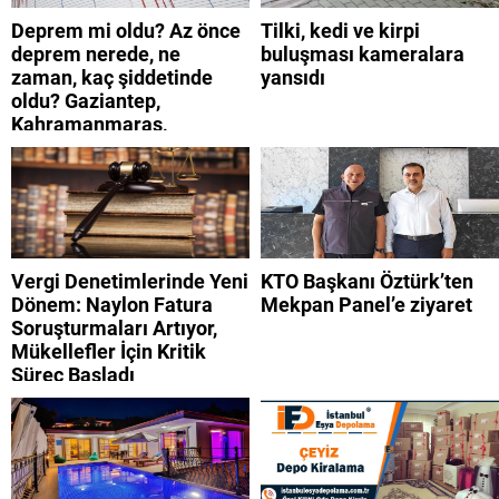
Deprem mi oldu? Az önce
Tilki, kedi ve kirpi
deprem nerede, ne
buluşması kameralara
zaman, kaç şiddetinde
yansıdı
oldu? Gaziantep,
Kahramanmaraş,
Adıyaman, Şanlıurfa,
Suriye, Kilis, Hatay,
Osmaniye 9 Ağustos 2026
AFAD son depremler
listesi
Vergi Denetimlerinde Yeni
KTO Başkanı Öztürk’ten
Dönem: Naylon Fatura
Mekpan Panel’e ziyaret
Soruşturmaları Artıyor,
Mükellefler İçin Kritik
Süreç Başladı