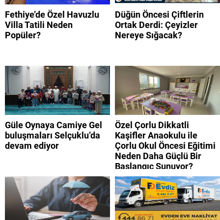
Fethiye’de Özel Havuzlu
Düğün Öncesi Çiftlerin
Villa Tatili Neden
Ortak Derdi: Çeyizler
Popüler?
Nereye Sığacak?
Güle Oynaya Camiye Gel
Özel Çorlu Dikkatli
buluşmaları Selçuklu’da
Kaşifler Anaokulu ile
devam ediyor
Çorlu Okul Öncesi Eğitimi
Neden Daha Güçlü Bir
Başlangıç Sunuyor?