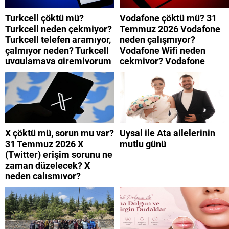
Turkcell çöktü mü?
Vodafone çöktü mü? 31
Turkcell neden çekmiyor?
Temmuz 2026 Vodafone
Turkcell telefen aramıyor,
neden çalışmıyor?
çalmıyor neden? Turkcell
Vodafone Wifi neden
uygulamaya giremiyorum
çekmiyor? Vodafone
neden? Turkcell internet
mobil uygulamaya neden
neden yavaş?
giremiyorum?
X çöktü mü, sorun mu var?
Uysal ile Ata ailelerinin
31 Temmuz 2026 X
mutlu günü
(Twitter) erişim sorunu ne
zaman düzelecek? X
neden çalışmıyor?